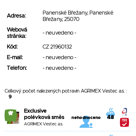
Panenské Břežany, Panenské
Adresa:
Břežany, 25070
Webová
- neuvedeno -
stránka:
Kód:
CZ 21960132
E-mail:
- neuvedeno -
Telefon:
- neuvedeno -
Celkový počet nalezených potravin AGRIMEX Vestec a.s. :
9
Exclusive
27
polévková směs
48
nehodnoceno
AGRIMEX Vestec a.s.