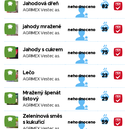
Jahodová dřeň
26
82
nehodnoceno
AGRIMEX Vestec a.s.
jahody mražené
26
35
nehodnoceno
AGRIMEX Vestec a.s.
Jahody s cukrem
26
75
nehodnoceno
AGRIMEX Vestec a.s.
Lečo
26
23
nehodnoceno
AGRIMEX Vestec a.s.
Mražený špenát
26
listový
29
nehodnoceno
AGRIMEX Vestec a.s.
Zeleninová směs
26
s kukuřicí
59
nehodnoceno
AGRIMEX Vestec a.s.