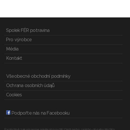
Spolek FÉR potravina
Pro výrobce
Média
Kontakt
Všeobecné obchodní podmínky
Ochrana osobních údajů
Cookies
Podpořte nás na Facebooku
Explicitně zakazujeme jakékoli použití části nebo celého obsahu těchto