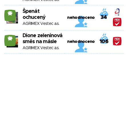
Špenát
25
ochucený
34
nehodnoceno
AGRIMEX Vestec a.s.
Dione zeleninová
24
směs na másle
106
nehodnoceno
AGRIMEX Vestec a.s.