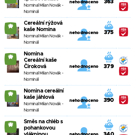
363
nehodnoceno
Nominal Milan Novák -
Nominál
Cereální rýžová
26
kaše Nomina
375
nehodnoceno
Nominal Milan Novák -
Nominál
Nomina
26
Cereální kaše
Čiroková
379
nehodnoceno
Nominal Milan Novák -
Nominál
Nomina cereální
26
kaše jáhlová
390
nehodnoceno
Nominal Milan Novák -
Nominál
Směs na chléb s
22
pohankovou
vlákninou
340
nehodnoceno