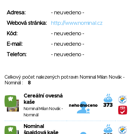
Adresa:
- neuvedeno -
Webová stránka:
http://www.nominal.cz
Kód:
- neuvedeno -
E-mail:
- neuvedeno -
Telefon:
- neuvedeno -
Celkový počet nalezených potravin Nominal Milan Novák -
Nominál :
8
Cereální ovesná
27
kaše
373
nehodnoceno
Nominal Milan Novák -
Nominál
Nominal
27
špaldová kaše