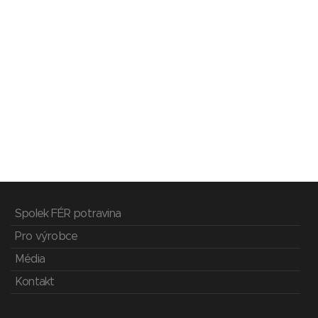
Spolek FÉR potravina
Pro výrobce
Média
Kontakt