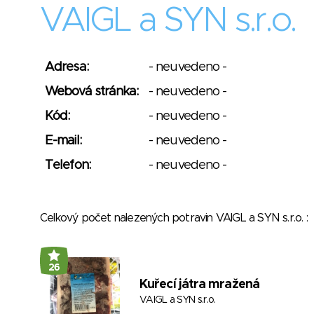
VAIGL a SYN s.r.o.
Adresa:
- neuvedeno -
Webová stránka:
- neuvedeno -
Kód:
- neuvedeno -
E-mail:
- neuvedeno -
Telefon:
- neuvedeno -
Celkový počet nalezených potravin VAIGL a SYN s.r.o.
26
Kuřecí játra mražená
VAIGL a SYN s.r.o.