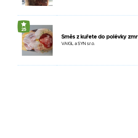
25
Směs z kuřete do polévky zm
VAIGL a SYN s.r.o.