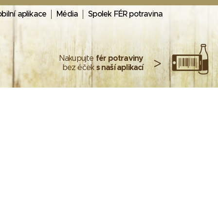
bilní aplikace
Média
Spolek FÉR potravina
Nakupujte
fér potraviny
>
bez éček
s naší aplikací