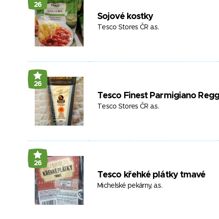
26
Sojové kostky
Tesco Stores ČR a.s.
26
Tesco Finest Parmigiano Reg
Tesco Stores ČR a.s.
26
Tesco křehké plátky tmavé
Michelské pekárny, a.s.