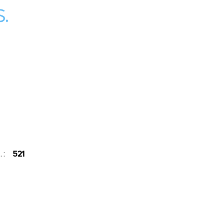
.
s. :
521