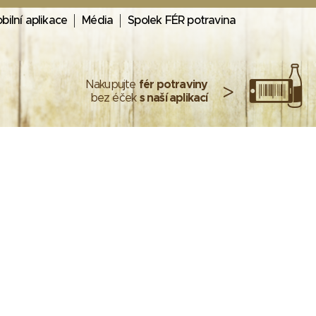
bilní aplikace
Média
Spolek FÉR potravina
Nakupujte
fér potraviny
>
bez éček
s naší aplikací