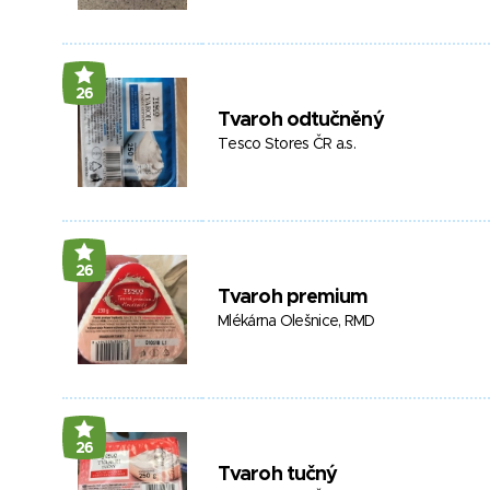
26
Tvaroh odtučněný
Tesco Stores ČR a.s.
26
Tvaroh premium
Mlékárna Olešnice, RMD
26
Tvaroh tučný