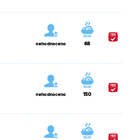
68
nehodnoceno
150
nehodnoceno