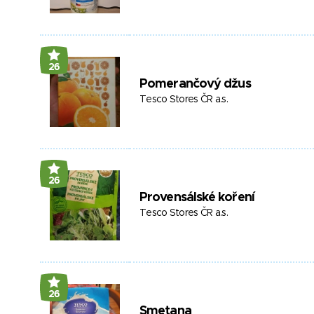
26
Pomerančový džus
Tesco Stores ČR a.s.
26
Provensálské koření
Tesco Stores ČR a.s.
26
Smetana