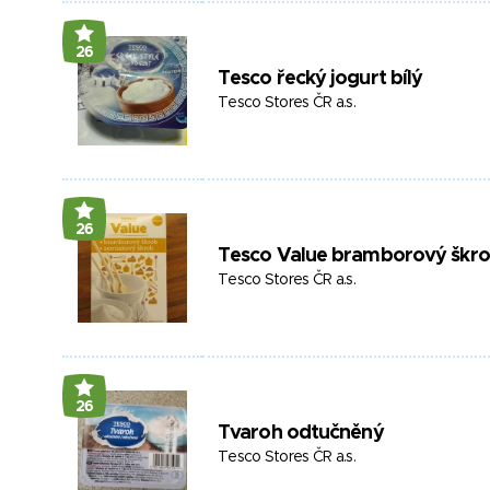
26
Tesco řecký jogurt bílý
Tesco Stores ČR a.s.
26
Tesco Value bramborový škr
Tesco Stores ČR a.s.
26
Tvaroh odtučněný
Tesco Stores ČR a.s.