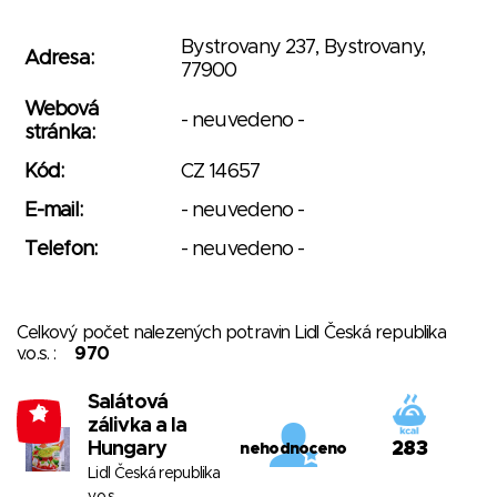
Bystrovany 237, Bystrovany,
Adresa:
77900
Webová
- neuvedeno -
stránka:
Kód:
CZ 14657
E-mail:
- neuvedeno -
Telefon:
- neuvedeno -
Celkový počet nalezených potravin Lidl Česká republika
v.o.s. :
970
Salátová
-2
zálivka a la
Hungary
283
nehodnoceno
Lidl Česká republika