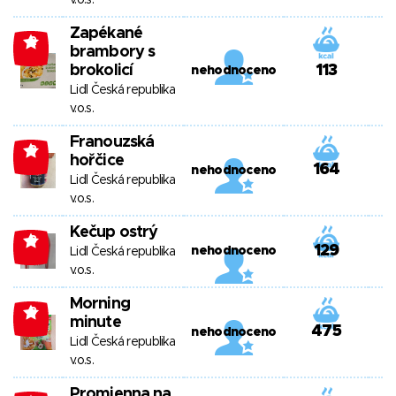
v.o.s.
Zapékané
-2
brambory s
brokolicí
113
nehodnoceno
Lidl Česká republika
v.o.s.
Franouzská
-3
hořčice
164
nehodnoceno
Lidl Česká republika
v.o.s.
Kečup ostrý
-3
129
nehodnoceno
Lidl Česká republika
v.o.s.
Morning
-3
minute
475
nehodnoceno
Lidl Česká republika
v.o.s.
Promienna na