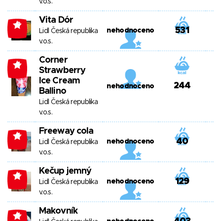
v.o.s.
Vita Dór
-3
531
nehodnoceno
Lidl Česká republika
v.o.s.
Corner
-4
Strawberry
Ice Cream
244
nehodnoceno
Ballino
Lidl Česká republika
v.o.s.
Freeway cola
-4
40
nehodnoceno
Lidl Česká republika
v.o.s.
Kečup jemný
-4
129
nehodnoceno
Lidl Česká republika
v.o.s.
Makovník
-4