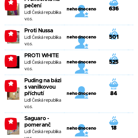
-3
pečení
636
nehodnoceno
Lidl Česká republika
v.o.s.
Proti Nussa
-3
501
nehodnoceno
Lidl Česká republika
v.o.s.
PROTI WHITE
-3
525
nehodnoceno
Lidl Česká republika
v.o.s.
Puding na bázi
-3
s vanilkovou
příchutí
84
nehodnoceno
Lidl Česká republika
v.o.s.
Saguaro -
-3
pomeranč
18
nehodnoceno
Lidl Česká republika