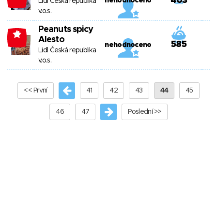
403
nehodnoceno
Lidl Česká republika
v.o.s.
Peanuts spicy
-4
Alesto
585
nehodnoceno
Lidl Česká republika
v.o.s.
<< První
41
42
43
44
45
46
47
Poslední >>