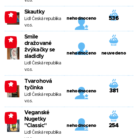
v.o.s.
Skautky
-3
536
nehodnoceno
Lidl Česká republika
v.o.s.
Smile
-3
dražované
žvýkačky se
nehodnoceno
neuvedeno
sladidly
Lidl Česká republika
v.o.s.
Tvarohová
-3
tyčinka
381
nehodnoceno
Lidl Česká republika
v.o.s.
Veganské
-3
Nugetky
"Classic"
254
nehodnoceno
Lidl Česká republika