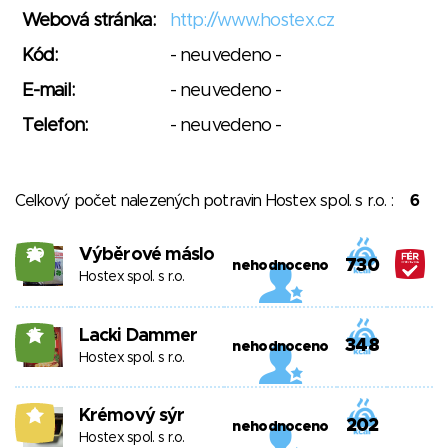
Webová stránka:
http://www.hostex.cz
Kód:
- neuvedeno -
E-mail:
- neuvedeno -
Telefon:
- neuvedeno -
Celkový počet nalezených potravin Hostex spol. s r.o. :
6
Výběrové máslo
20
730
nehodnoceno
Hostex spol. s r.o.
Lacki Dammer
15
348
nehodnoceno
Hostex spol. s r.o.
Krémový sýr
9
202
nehodnoceno
Hostex spol. s r.o.