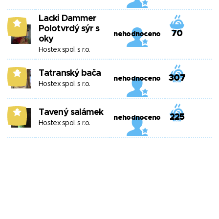
Lacki Dammer
9
Polotvrdý sýr s
70
nehodnoceno
oky
Hostex spol. s r.o.
Tatranský bača
7
307
nehodnoceno
Hostex spol. s r.o.
Tavený salámek
5
225
nehodnoceno
Hostex spol. s r.o.