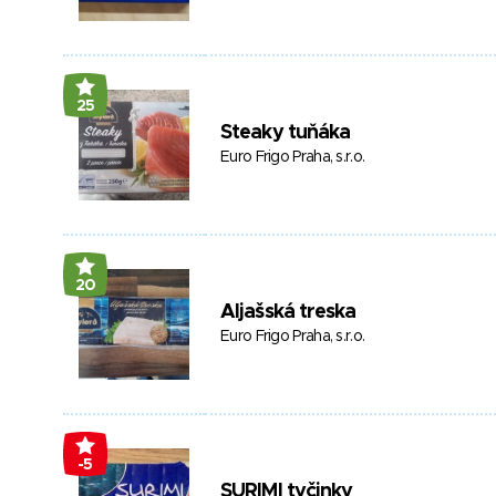
25
Steaky tuňáka
Euro Frigo Praha, s.r.o.
20
Aljašská treska
Euro Frigo Praha, s.r.o.
-5
SURIMI tyčinky