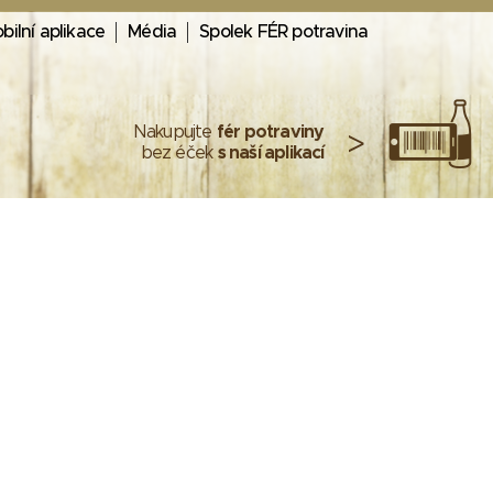
bilní aplikace
Média
Spolek FÉR potravina
Nakupujte
fér potraviny
>
bez éček
s naší aplikací