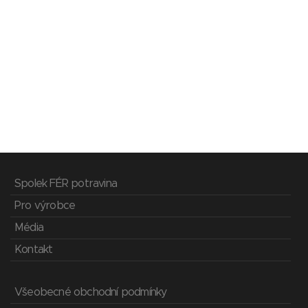
Spolek FÉR potravina
Pro výrobce
Média
Kontakt
Všeobecné obchodní podmínky