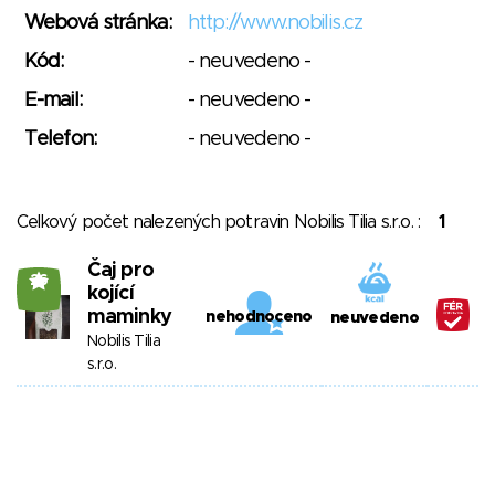
Webová stránka:
http://www.nobilis.cz
Kód:
- neuvedeno -
E-mail:
- neuvedeno -
Telefon:
- neuvedeno -
Celkový počet nalezených potravin Nobilis Tilia s.r.o. :
1
Čaj pro
26
kojící
maminky
nehodnoceno
neuvedeno
Nobilis Tilia
s.r.o.