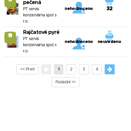
pečená
32
nehodnoceno
PT servis
konzervárna spol. s
r.o.
Rajčatové pyré
12
PT servis
nehodnoceno
neuvedeno
konzervárna spol. s
r.o.
<< První
1
2
3
4
Poslední >>