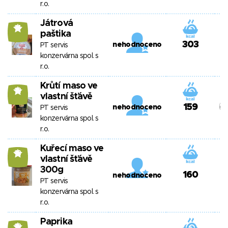
r.o.
Játrová
14
paštika
303
nehodnoceno
PT servis
konzervárna spol. s
r.o.
Krůtí maso ve
12
vlastní šťávě
159
nehodnoceno
PT servis
konzervárna spol. s
r.o.
Kuřecí maso ve
12
vlastní šťávě
300g
160
nehodnoceno
PT servis
konzervárna spol. s
r.o.
Paprika
12