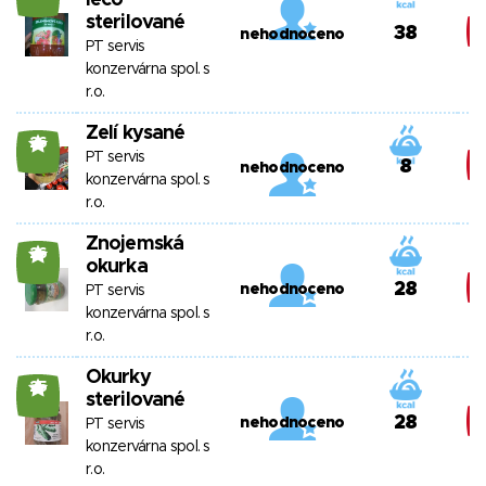
lečo
sterilované
38
nehodnoceno
PT servis
konzervárna spol. s
r.o.
Zelí kysané
26
PT servis
8
nehodnoceno
konzervárna spol. s
r.o.
Znojemská
26
okurka
28
nehodnoceno
PT servis
konzervárna spol. s
r.o.
Okurky
25
sterilované
28
nehodnoceno
PT servis
konzervárna spol. s
r.o.