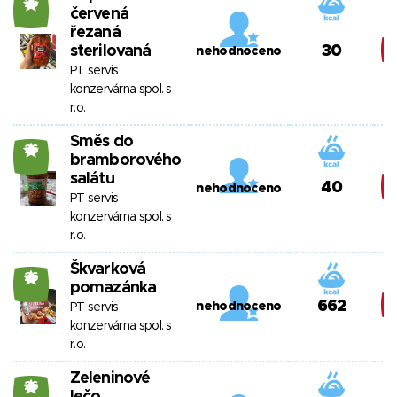
26
červená
řezaná
sterilovaná
30
nehodnoceno
PT servis
konzervárna spol. s
r.o.
Směs do
26
bramborového
salátu
40
nehodnoceno
PT servis
konzervárna spol. s
r.o.
Škvarková
26
pomazánka
662
nehodnoceno
PT servis
konzervárna spol. s
r.o.
Zeleninové
26