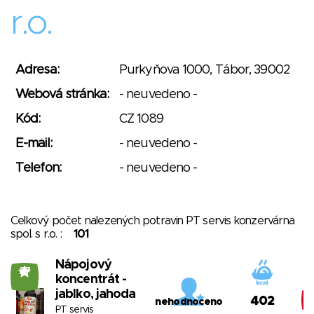
r.o.
Adresa:
Purkyňova 1000, Tábor, 39002
Webová stránka:
- neuvedeno -
Kód:
CZ 1089
E-mail:
- neuvedeno -
Telefon:
- neuvedeno -
Celkový počet nalezených potravin PT servis konzervárna
spol. s r.o. :
101
Nápojový
27
koncentrát -
jablko, jahoda
402
nehodnoceno
PT servis