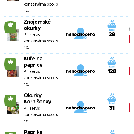
konzervárna spol. s
r.o.
Znojemské
27
okurky
28
nehodnoceno
PT servis
konzervárna spol. s
r.o.
Kuře na
26
paprice
128
nehodnoceno
PT servis
konzervárna spol. s
r.o.
Okurky
26
Kornišonky
31
nehodnoceno
PT servis
konzervárna spol. s
r.o.
Paprika