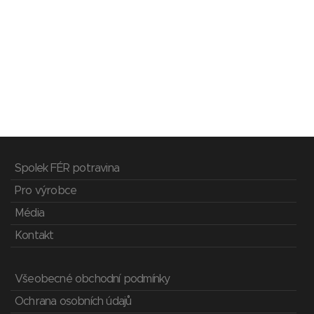
Spolek FÉR potravina
Pro výrobce
Média
Kontakt
Všeobecné obchodní podmínky
Ochrana osobních údajů