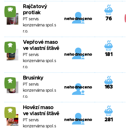
Rajčatový
20
protlak
76
nehodnoceno
PT servis
konzervárna spol. s
r.o.
Vepřové maso
17
ve vlastní šťávě
181
nehodnoceno
PT servis
konzervárna spol. s
r.o.
Brusinky
15
PT servis
163
nehodnoceno
konzervárna spol. s
r.o.
Hovězí maso
14
ve vlastní šťávě
281
nehodnoceno
PT servis
konzervárna spol. s