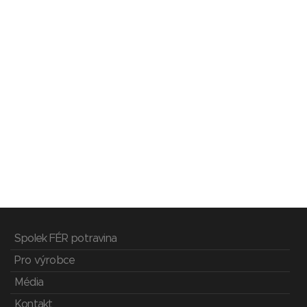
Spolek FÉR potravina
Pro výrobce
Média
Kontakt