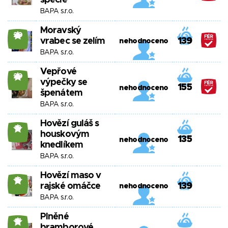
špecle
BAPA s.r.o.
Moravský
20
vrabec se zelím
139
nehodnoceno
BAPA s.r.o.
Vepřové
20
výpečky se
155
nehodnoceno
špenátem
BAPA s.r.o.
Hovězí guláš s
18
houskovým
135
nehodnoceno
knedlíkem
BAPA s.r.o.
Hovězí maso v
18
rajské omáčce
139
nehodnoceno
BAPA s.r.o.
Plněné
17
bramborové