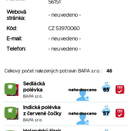
56151
Webová
- neuvedeno -
stránka:
Kód:
CZ 53970060
E-mail:
- neuvedeno -
Telefon:
- neuvedeno -
Celkový počet nalezených potravin BAPA s.r.o. :
46
Sedlácká
29
polévka
65
nehodnoceno
BAPA s.r.o.
Indická polévka
27
z červené čočky
57
nehodnoceno
BAPA s.r.o.