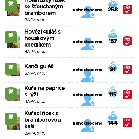
Holandský řízek
26
se šťouchaným
258
nehodnoceno
bramborem
BAPA s.r.o.
Hovězí guláš s
26
houskovým
157
nehodnoceno
knedlíkem
BAPA s.r.o.
Kančí guláš
26
91
nehodnoceno
BAPA s.r.o.
Kuře na paprice
26
s rýží
115
nehodnoceno
BAPA s.r.o.
Kuřecí řízek s
26
bramborovou
144
nehodnoceno
kaší
BAPA s.r.o.