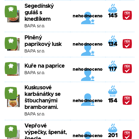
Segedínský
25
guláš s
145
nehodnoceno
knedlíkem
BAPA s.r.o.
Plněný
24
paprikový lusk
134
nehodnoceno
BAPA s.r.o.
Kuře na paprice
21
117
nehodnoceno
BAPA s.r.o.
Kuskusové
21
karbánátky se
šťouchanými
154
nehodnoceno
bramborami.
BAPA s.r.o.
Vepřové
21
výpečky, špenát,
201
nehodnoceno