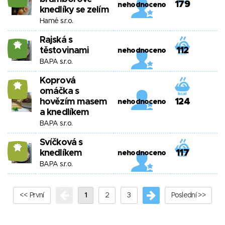
179
nehodnoceno
knedlíky se zelím
Hamé s.r.o.
Rajská s
16
těstovinami
112
nehodnoceno
BAPA s.r.o.
Koprová
14
omáčka s
hovězím masem
124
nehodnoceno
a knedlíkem
BAPA s.r.o.
Svíčková s
13
knedlíkem
117
nehodnoceno
BAPA s.r.o.
<< První
1
2
3
Poslední >>