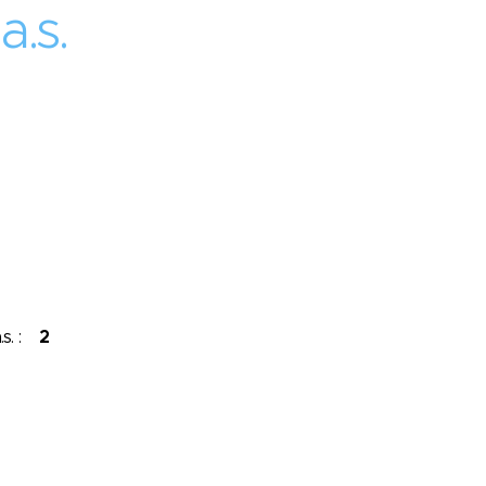
.s.
.s. :
2