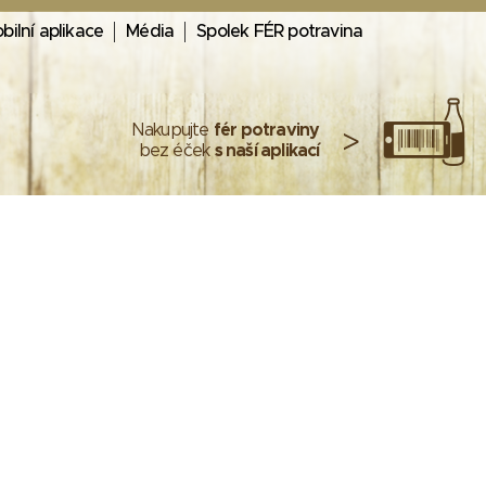
bilní aplikace
Média
Spolek FÉR potravina
Nakupujte
fér potraviny
>
bez éček
s naší aplikací