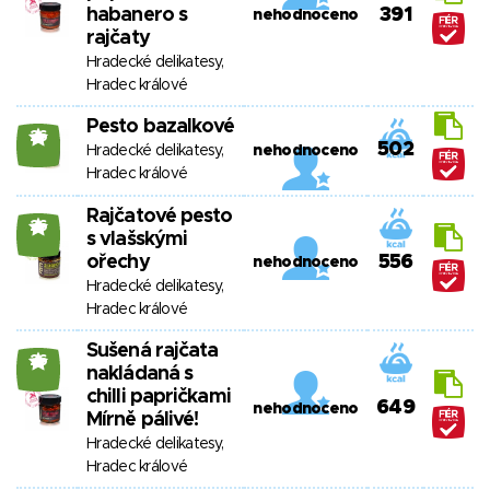
habanero s
391
nehodnoceno
rajčaty
Hradecké delikatesy,
Hradec králové
Pesto bazalkové
26
502
Hradecké delikatesy,
nehodnoceno
Hradec králové
Rajčatové pesto
26
s vlašskými
ořechy
556
nehodnoceno
Hradecké delikatesy,
Hradec králové
Sušená rajčata
26
nakládaná s
chilli papričkami
649
nehodnoceno
Mírně pálivé!
Hradecké delikatesy,
Hradec králové