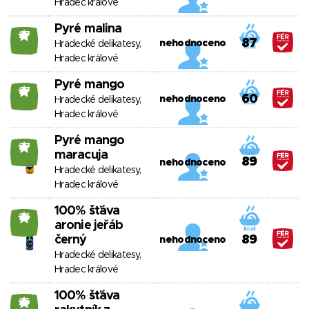
Hradec králové
Pyré malina
27
87
nehodnoceno
Hradecké delikatesy,
Hradec králové
Pyré mango
27
60
nehodnoceno
Hradecké delikatesy,
Hradec králové
Pyré mango
27
maracuja
89
nehodnoceno
Hradecké delikatesy,
Hradec králové
100% šťáva
26
aronie jeřáb
černý
89
nehodnoceno
Hradecké delikatesy,
Hradec králové
100% šťáva
26