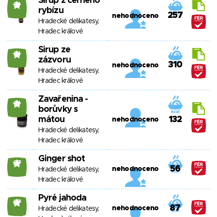
Sirup z černého
21
rybízu
257
nehodnoceno
Hradecké delikatesy,
Hradec králové
Sirup ze
21
zázvoru
310
nehodnoceno
Hradecké delikatesy,
Hradec králové
Zavařenina -
21
borůvky s
mátou
132
nehodnoceno
Hradecké delikatesy,
Hradec králové
Ginger shot
27
56
nehodnoceno
Hradecké delikatesy,
Hradec králové
Pyré jahoda
27
87
nehodnoceno
Hradecké delikatesy,