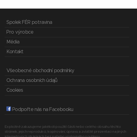
Spolek FÉR potravina
Pro výrobce
Média
Kontakt
Všeobecné obchodní podmínky
Ochrana osobních údajů
Cookies
Podpořte nás na Facebooku
Explicitně zakazujeme jakékoli použití části nebo celého obsahu těchto
stránek, jejich reprodukci, kopírování, úpravu a zvláště prezentaci na jiných
internetových stránkách bez našeho výslovného souhlasu.