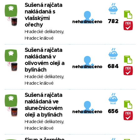
Sušená rajčata
26
nakládaná s
vlašskými
782
nehodnoceno
ořechy
Hradecké delikatesy,
Hradec králové
Sušená rajčata
26
nakládaná v
olivovém oleji a
684
nehodnoceno
bylinách
Hradecké delikatesy,
Hradec králové
Sušená rajčata
26
nakládaná ve
slunečnicovém
656
nehodnoceno
oleji a bylinách
Hradecké delikatesy,
Hradec králové