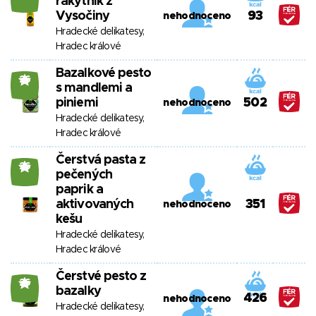
rakytník z
Vysočiny
93
nehodnoceno
Hradecké delikatesy,
Hradec králové
Bazalkové pesto
26
s mandlemi a
piniemi
502
nehodnoceno
Hradecké delikatesy,
Hradec králové
Čerstvá pasta z
26
pečených
paprik a
aktivovaných
351
nehodnoceno
kešu
Hradecké delikatesy,
Hradec králové
Čerstvé pesto z
26
bazalky
426
nehodnoceno
Hradecké delikatesy,