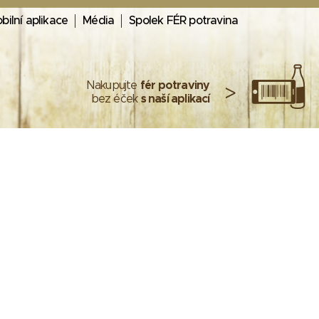
bilní aplikace
Média
Spolek FÉR potravina
Nakupujte
fér potraviny
>
bez éček
s naší aplikací