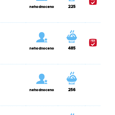
225
nehodnoceno
485
nehodnoceno
256
nehodnoceno