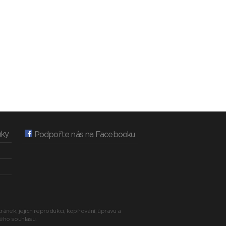
nky
Podpořte nás na Facebooku
ránek, jejich reprodukci, kopírování, úpravu a
ného souhlasu.