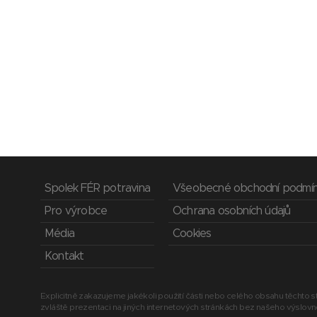
Spolek FÉR potravina
Všeobecné obchodní podmí
Pro výrobce
Ochrana osobních údajů
Média
Cookies
Kontakt
Explicitně zakazujeme jakékoli použití části nebo celého obsahu těchto st
zvláště prezentaci na jiných internetových stránkách bez našeho výslov