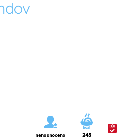
andov
245
nehodnoceno