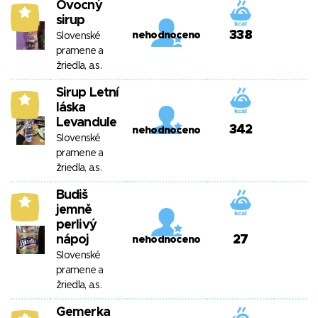
Ovocný
9
sirup
338
nehodnoceno
Slovenské
pramene a
žriedla, a.s.
Sirup Letní
9
láska
Levandule
342
nehodnoceno
Slovenské
pramene a
žriedla, a.s.
Budiš
7
jemně
perlivý
nápoj
27
nehodnoceno
Slovenské
pramene a
žriedla, a.s.
Gemerka