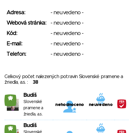
Adresa:
- neuvedeno -
Webová stránka:
- neuvedeno -
Kód:
- neuvedeno -
E-mail:
- neuvedeno -
Telefon:
- neuvedeno -
Celkový počet nalezených potravin Slovenské pramene a
žriedla, a.s. :
38
Budiš
25
Slovenské
nehodnoceno
neuvedeno
pramene a
žriedla, a.s.
Budiš
25
Slovenské