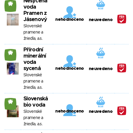
Nesycená
25
voda
Pramen z
Jásenový
nehodnoceno
neuvedeno
Slovenské
pramene a
žriedla, a.s.
Přírodní
25
minerální
voda
sycená
nehodnoceno
neuvedeno
Slovenské
pramene a
žriedla, a.s.
Slovenská
25
bio voda
nehodnoceno
Slovenské
neuvedeno
pramene a
žriedla, a.s.