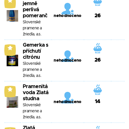
7
jemně
perlivá
pomeranč
26
nehodnoceno
Slovenské
pramene a
žriedla, a.s.
Gemerka s
7
příchutí
citrónu
26
nehodnoceno
Slovenské
pramene a
žriedla, a.s.
Pramenitá
7
voda Zlatá
studna
14
nehodnoceno
Slovenské
pramene a
žriedla, a.s.
Zlatá