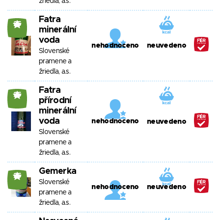
žriedla, a.s.
Fatra
25
minerální
voda
nehodnoceno
neuvedeno
Slovenské
pramene a
žriedla, a.s.
Fatra
25
přírodní
minerální
voda
nehodnoceno
neuvedeno
Slovenské
pramene a
žriedla, a.s.
Gemerka
25
Slovenské
nehodnoceno
neuvedeno
pramene a
žriedla, a.s.