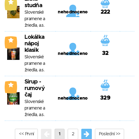
5
studňa
222
nehodnoceno
Slovenské
pramene a
žriedla, a.s.
Lokálka
2
nápoj
klasik
32
nehodnoceno
Slovenské
pramene a
žriedla, a.s.
Sirup -
1
rumový
čaj
329
nehodnoceno
Slovenské
pramene a
žriedla, a.s.
<< První
1
2
Poslední >>