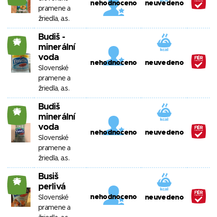
nehodnoceno
neuvedeno
pramene a
žriedla, a.s.
Budiš -
25
minerální
voda
nehodnoceno
neuvedeno
Slovenské
pramene a
žriedla, a.s.
Budiš
25
minerální
voda
nehodnoceno
neuvedeno
Slovenské
pramene a
žriedla, a.s.
Busiš
25
perlivá
nehodnoceno
Slovenské
neuvedeno
pramene a