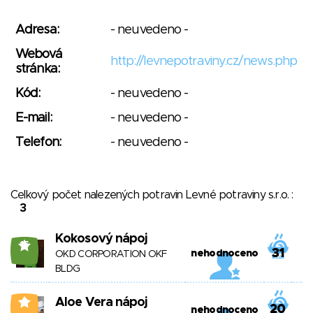
Adresa:
- neuvedeno -
Webová
http://levnepotraviny.cz/news.php
stránka:
Kód:
- neuvedeno -
E-mail:
- neuvedeno -
Telefon:
- neuvedeno -
Celkový počet nalezených potravin Levné potraviny s.r.o. :
3
Kokosový nápoj
15
31
nehodnoceno
OKD CORPORATION OKF
BLDG
Aloe Vera nápoj
2
20
nehodnoceno