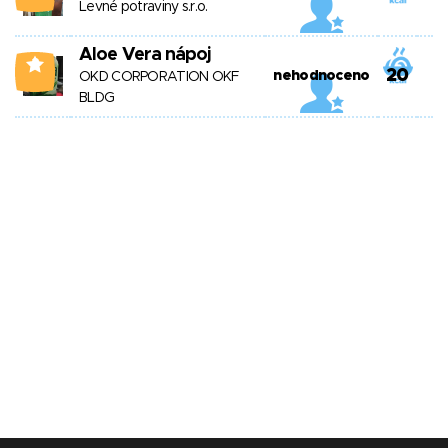
Levné potraviny s.r.o.
Aloe Vera nápoj
2
20
nehodnoceno
OKD CORPORATION OKF
BLDG