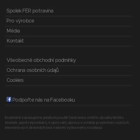
Spolek FÉR potravina
Pro výrobce
Média
Kontakt
Všeobecné obchodní podmínky
Ochrana osobních údajů
Cookies
Podpořte nás na Facebooku
Explicitně zakazujeme jakékoli použití části nebo celého obsahu těchto
stránek, jejich reprodukci, kopírování, úpravu a zvláště prezentaci na jiných
internetových stránkách bez našeho výslovného souhlasu.