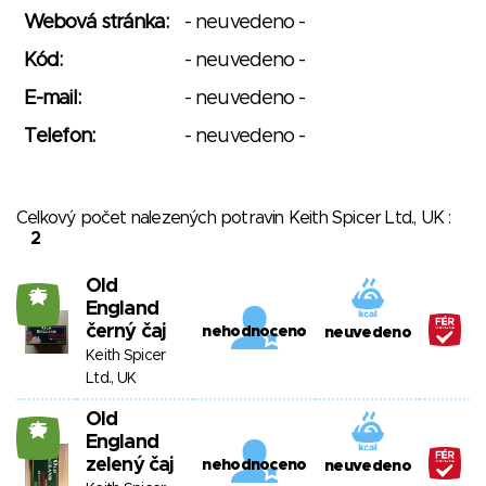
Webová stránka:
- neuvedeno -
Kód:
- neuvedeno -
E-mail:
- neuvedeno -
Telefon:
- neuvedeno -
Celkový počet nalezených potravin Keith Spicer Ltd., UK :
2
Old
25
England
černý čaj
nehodnoceno
neuvedeno
Keith Spicer
Ltd., UK
Old
25
England
zelený čaj
nehodnoceno
neuvedeno