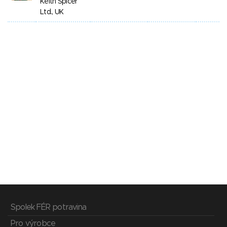
Keith Spicer
Ltd., UK
Spolek FÉR potravina
Pro výrobce