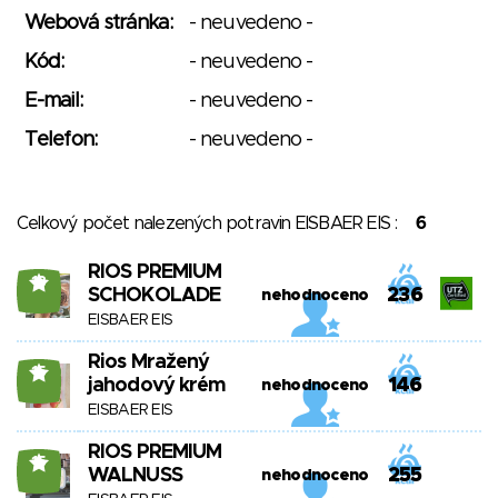
Webová stránka:
- neuvedeno -
Kód:
- neuvedeno -
E-mail:
- neuvedeno -
Telefon:
- neuvedeno -
Celkový počet nalezených potravin EISBAER EIS :
6
RIOS PREMIUM
18
SCHOKOLADE
236
nehodnoceno
EISBAER EIS
Rios Mražený
15
jahodový krém
146
nehodnoceno
EISBAER EIS
RIOS PREMIUM
15
WALNUSS
255
nehodnoceno