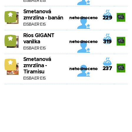
EISBAER EIS
Smetanová
11
zmrzlina - banán
229
nehodnoceno
EISBAER EIS
Rios GIGANT
10
vanilka
319
nehodnoceno
EISBAER EIS
Smetanová
7
zmrzlina -
237
nehodnoceno
Tiramisu
EISBAER EIS