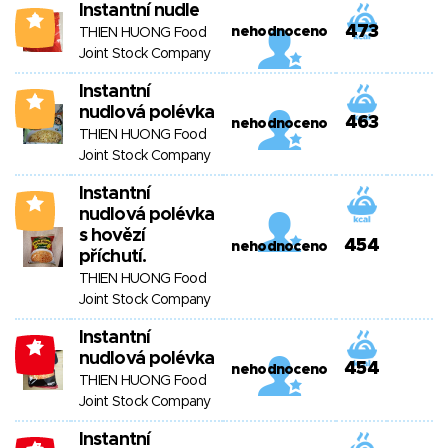
Instantní nudle
3
473
nehodnoceno
THIEN HUONG Food
Joint Stock Company
Instantní
1
nudlová polévka
463
nehodnoceno
THIEN HUONG Food
Joint Stock Company
Instantní
1
nudlová polévka
s hovězí
454
nehodnoceno
příchutí.
THIEN HUONG Food
Joint Stock Company
Instantní
-7
nudlová polévka
454
nehodnoceno
THIEN HUONG Food
Joint Stock Company
Instantní