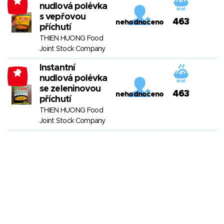
-7
nudlová polévka
s vepřovou
463
nehodnoceno
příchutí
THIEN HUONG Food
Joint Stock Company
Instantní
-7
nudlová polévka
se zeleninovou
463
nehodnoceno
příchutí
THIEN HUONG Food
Joint Stock Company