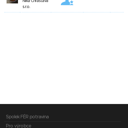
Nika Chrastava
s.r.o.
Spolek FÉR potravina
Pro výrobce