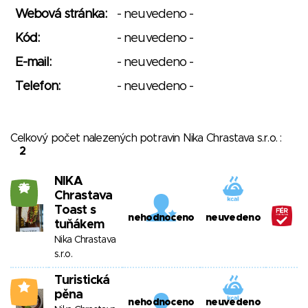
Webová stránka:
- neuvedeno -
Kód:
- neuvedeno -
E-mail:
- neuvedeno -
Telefon:
- neuvedeno -
Celkový počet nalezených potravin Nika Chrastava s.r.o. :
2
NIKA
26
Chrastava
Toast s
nehodnoceno
neuvedeno
tuňákem
Nika Chrastava
s.r.o.
Turistická
4
pěna
nehodnoceno
neuvedeno