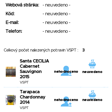
Webová stránka:
- neuvedeno -
Kód:
- neuvedeno -
E-mail:
- neuvedeno -
Telefon:
- neuvedeno -
Celkový počet nalezených potravin VSPT :
3
Santa CECILIA
Cabernet
Sauvignon
nehodnoceno
neuvedeno
2015
VSPT
Tarapaca
Chardonnay
nehodnoceno
neuvedeno
2014
VSPT