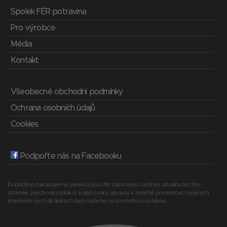
Spolek FÉR potravina
Pro výrobce
Média
Kontakt
Všeobecné obchodní podmínky
Ochrana osobních údajů
Cookies
Podpořte nás na Facebooku
Explicitně zakazujeme jakékoli použití části nebo celého obsahu těchto
stránek, jejich reprodukci, kopírování, úpravu a zvláště prezentaci na jiných
internetových stránkách bez našeho výslovného souhlasu.