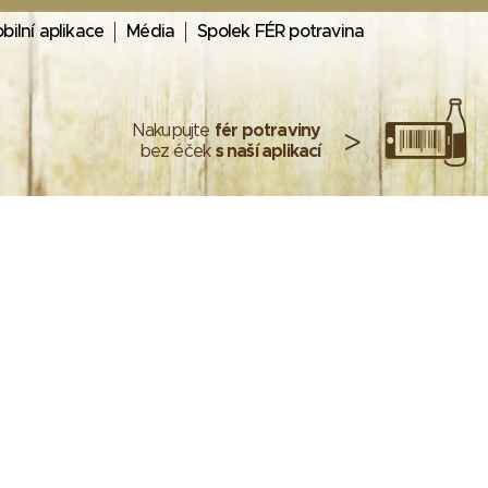
bilní aplikace
Média
Spolek FÉR potravina
Nakupujte
fér potraviny
>
bez éček
s naší aplikací