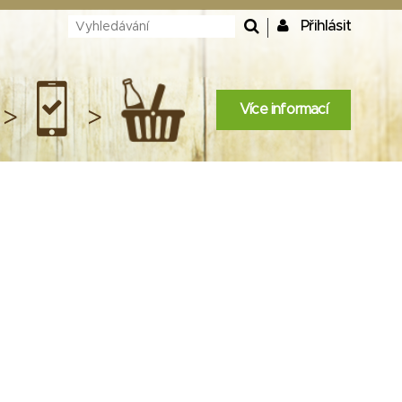
Přihlásit
Více informací
>
>