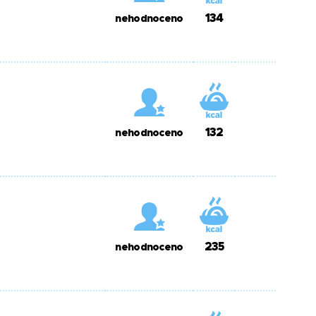
134
nehodnoceno
132
nehodnoceno
235
nehodnoceno