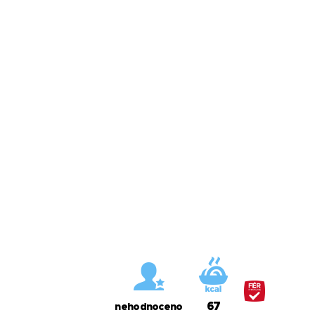
67
nehodnoceno