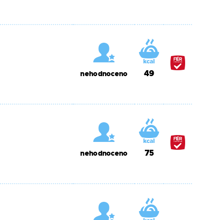
49
nehodnoceno
75
nehodnoceno