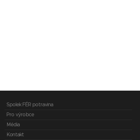
Spolek FÉR potravina
Pro výrobce
Média
Kontakt