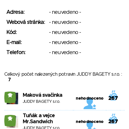
Adresa:
- neuvedeno -
Webová stránka:
- neuvedeno -
Kód:
- neuvedeno -
E-mail:
- neuvedeno -
Telefon:
- neuvedeno -
Celkový počet nalezených potravin JUDDY BAGETY s.r.o. :
7
Maková svačinka
18
267
nehodnoceno
JUDDY BAGETY s.r.o.
Tuňák a vejce
16
Mr.Sandwich
267
nehodnoceno
JUDDY BAGETY s.r.o.