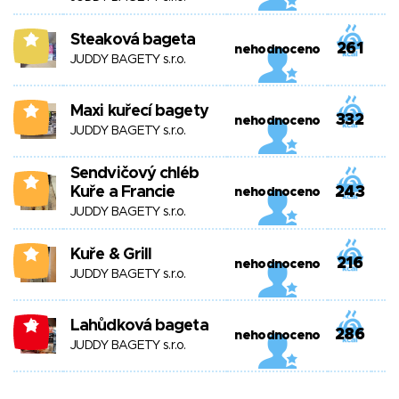
Steaková bageta
8
261
nehodnoceno
JUDDY BAGETY s.r.o.
Maxi kuřecí bagety
2
332
nehodnoceno
JUDDY BAGETY s.r.o.
Sendvičový chléb
2
Kuře a Francie
243
nehodnoceno
JUDDY BAGETY s.r.o.
Kuře & Grill
0
216
nehodnoceno
JUDDY BAGETY s.r.o.
Lahůdková bageta
-2
286
nehodnoceno
JUDDY BAGETY s.r.o.