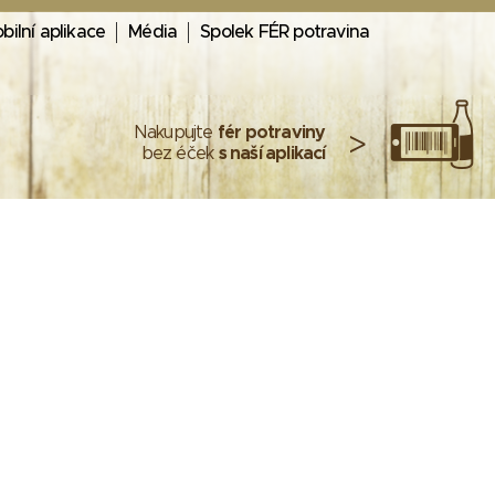
bilní aplikace
Média
Spolek FÉR potravina
Nakupujte
fér potraviny
>
bez éček
s naší aplikací