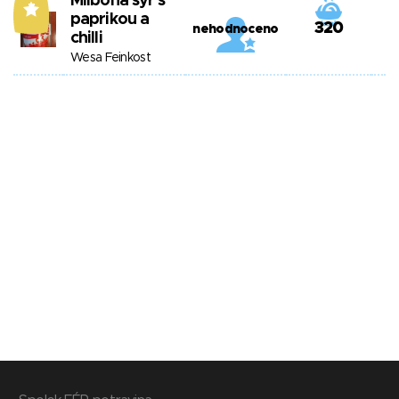
Milbona sýr s
7
paprikou a
320
nehodnoceno
chilli
Wesa Feinkost