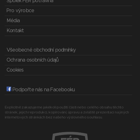
Spolek FÉR potravina
Pro výrobce
Média
Kontakt
Všeobecné obchodní podmínky
Ochrana osobních údajů
Cookies
Podpořte nás na Facebooku
Explicitně zakazujeme jakékoli použití části nebo celého obsahu těchto
stránek, jejich reprodukci, kopírování, úpravu a zvláště prezentaci na jiných
internetových stránkách bez našeho výslovného souhlasu.