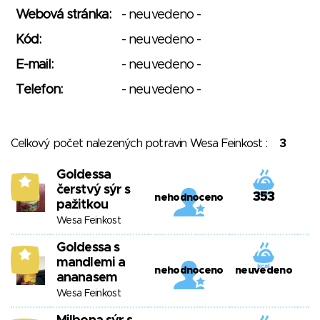
Webová stránka:
- neuvedeno -
Kód:
- neuvedeno -
E-mail:
- neuvedeno -
Telefon:
- neuvedeno -
Celkový počet nalezených potravin Wesa Feinkost :
3
Goldessa
9
čerstvý sýr s
353
nehodnoceno
pažitkou
Wesa Feinkost
Goldessa s
9
mandlemi a
nehodnoceno
neuvedeno
ananasem
Wesa Feinkost