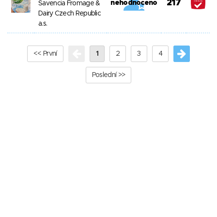
217
nehodnoceno
Savencia Fromage &
Dairy Czech Republic
a.s.
<< První
1
2
3
4
Poslední >>