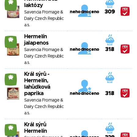
26
laktózy
309
nehodnoceno
Savencia Fromage &
Dairy Czech Republic
a.s.
Hermelín
26
jalapenos
318
nehodnoceno
Savencia Fromage &
Dairy Czech Republic
a.s.
Král sýrů -
26
Hermelín,
lahůdková
paprika
318
nehodnoceno
Savencia Fromage &
Dairy Czech Republic
a.s.
Král sýrů
26
Hermelín