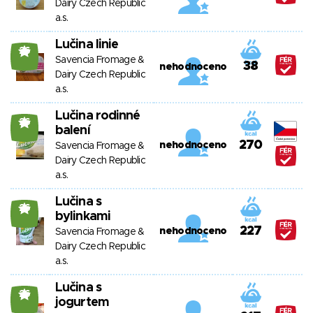
Dairy Czech Republic
a.s.
Lučina linie
26
Savencia Fromage &
38
nehodnoceno
Dairy Czech Republic
a.s.
Lučina rodinné
26
balení
270
nehodnoceno
Savencia Fromage &
Dairy Czech Republic
a.s.
Lučina s
26
bylinkami
227
nehodnoceno
Savencia Fromage &
Dairy Czech Republic
a.s.
Lučina s
26
jogurtem