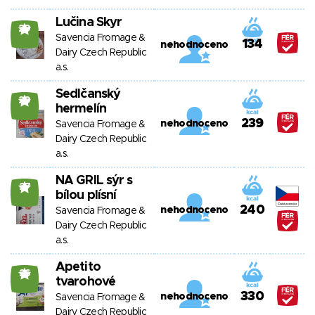
Lučina Skyr
29
Savencia Fromage &
134
nehodnoceno
Dairy Czech Republic
a.s.
Sedlčanský
29
hermelín
239
nehodnoceno
Savencia Fromage &
Dairy Czech Republic
a.s.
NA GRIL sýr s
27
bílou plísní
240
nehodnoceno
Savencia Fromage &
Dairy Czech Republic
a.s.
Apetito
26
tvarohové
330
nehodnoceno
Savencia Fromage &
Dairy Czech Republic