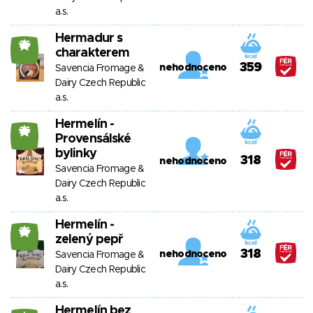
a.s.
Hermadur s
26
charakterem
359
nehodnoceno
Savencia Fromage &
Dairy Czech Republic
a.s.
Hermelín -
26
Provensálské
bylinky
318
nehodnoceno
Savencia Fromage &
Dairy Czech Republic
a.s.
Hermelín -
26
zelený pepř
318
nehodnoceno
Savencia Fromage &
Dairy Czech Republic
a.s.
Hermelín bez