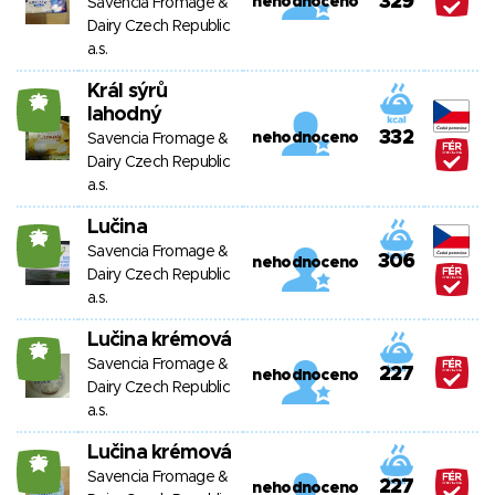
329
nehodnoceno
Savencia Fromage &
Dairy Czech Republic
a.s.
Král sýrů
26
lahodný
332
nehodnoceno
Savencia Fromage &
Dairy Czech Republic
a.s.
Lučina
26
Savencia Fromage &
306
nehodnoceno
Dairy Czech Republic
a.s.
Lučina krémová
26
Savencia Fromage &
227
nehodnoceno
Dairy Czech Republic
a.s.
Lučina krémová
26
Savencia Fromage &
227
nehodnoceno