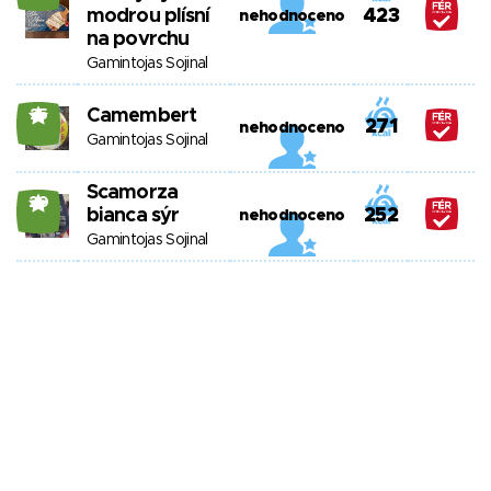
modrou plísní
423
nehodnoceno
na povrchu
Gamintojas Sojinal
Camembert
25
271
nehodnoceno
Gamintojas Sojinal
Scamorza
20
bianca sýr
252
nehodnoceno
Gamintojas Sojinal