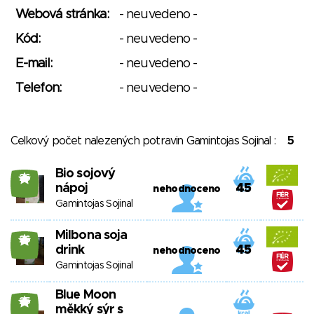
Webová stránka:
- neuvedeno -
Kód:
- neuvedeno -
E-mail:
- neuvedeno -
Telefon:
- neuvedeno -
Celkový počet nalezených potravin Gamintojas Sojinal :
5
Bio sojový
26
nápoj
45
nehodnoceno
Gamintojas Sojinal
Milbona soja
26
drink
45
nehodnoceno
Gamintojas Sojinal
Blue Moon
25
měkký sýr s