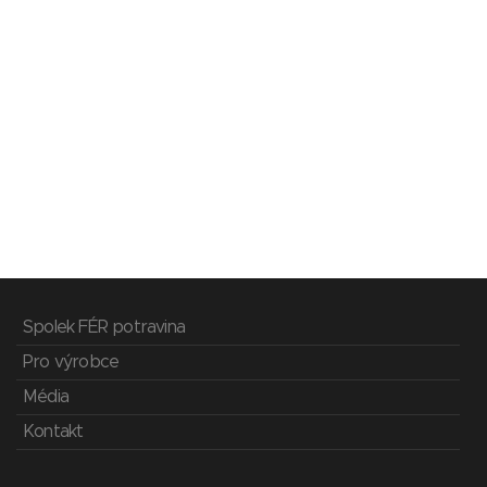
Spolek FÉR potravina
Pro výrobce
Média
Kontakt