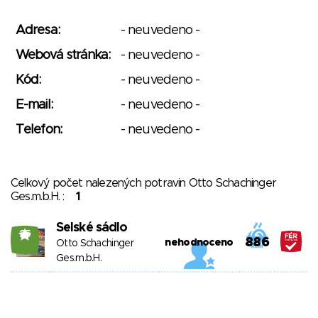
Adresa:
- neuvedeno -
Webová stránka:
- neuvedeno -
Kód:
- neuvedeno -
E-mail:
- neuvedeno -
Telefon:
- neuvedeno -
Celkový počet nalezených potravin Otto Schachinger
Ges.m.b.H. :
1
Selské sádlo
25
886
nehodnoceno
Otto Schachinger
Ges.m.b.H.