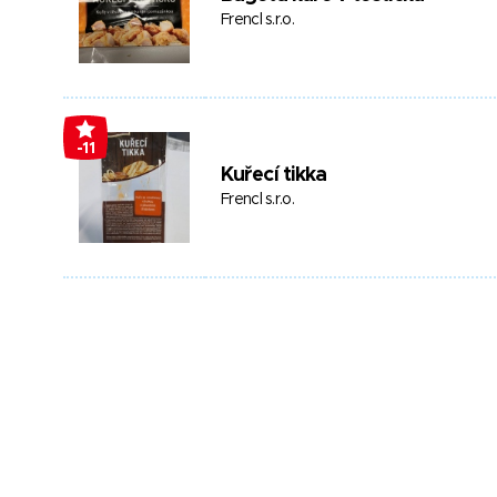
Frencl s.r.o.
-11
Kuřecí tikka
Frencl s.r.o.