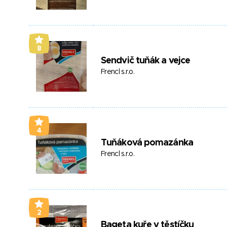
8
Sendvič tuňák a vejce
Frencl s.r.o.
4
Tuňáková pomazánka
Frencl s.r.o.
2
Bageta kuře v těstíčku