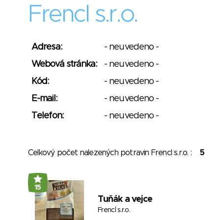
Frencl s.r.o.
Adresa:
- neuvedeno -
Webová stránka:
- neuvedeno -
Kód:
- neuvedeno -
E-mail:
- neuvedeno -
Telefon:
- neuvedeno -
Celkový počet nalezených potravin Frencl s.r.o. :
5
15
Tuňák a vejce
Frencl s.r.o.