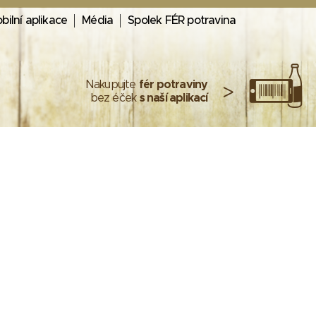
bilní aplikace
Média
Spolek FÉR potravina
Nakupujte
fér potraviny
>
bez éček
s naší aplikací