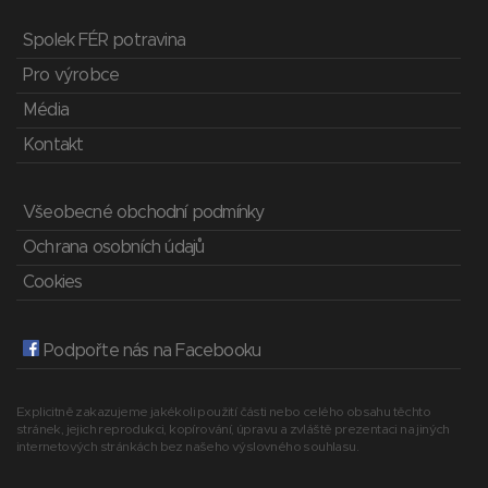
Spolek FÉR potravina
Pro výrobce
Média
Kontakt
Všeobecné obchodní podmínky
Ochrana osobních údajů
Cookies
Podpořte nás na Facebooku
Explicitně zakazujeme jakékoli použití části nebo celého obsahu těchto
stránek, jejich reprodukci, kopírování, úpravu a zvláště prezentaci na jiných
internetových stránkách bez našeho výslovného souhlasu.