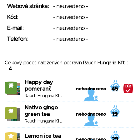
Webová stránka:
- neuvedeno -
Kód:
- neuvedeno -
E-mail:
- neuvedeno -
Telefon:
- neuvedeno -
Celkový počet nalezených potravin Rauch Hungaria Kft. :
4
Happy day
25
pomeranč
45
nehodnoceno
Rauch Hungaria Kft.
Nativo gingo
12
green tea
19
nehodnoceno
Rauch Hungaria Kft.
Lemon ice tea
7
29
nehodnoceno