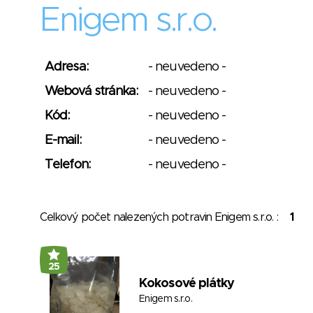
Enigem s.r.o.
Adresa:
- neuvedeno -
Webová stránka:
- neuvedeno -
Kód:
- neuvedeno -
E-mail:
- neuvedeno -
Telefon:
- neuvedeno -
Celkový počet nalezených potravin Enigem s.r.o. :
1
25
Kokosové plátky
Enigem s.r.o.