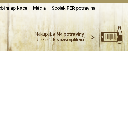
bilní aplikace
Média
Spolek FÉR potravina
Nakupujte
fér potraviny
>
bez éček
s naší aplikací