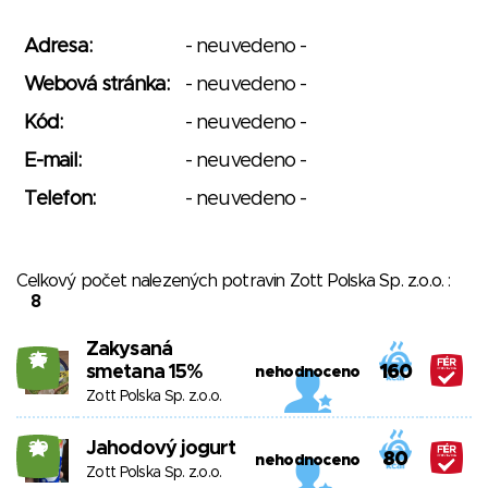
Adresa:
- neuvedeno -
Webová stránka:
- neuvedeno -
Kód:
- neuvedeno -
E-mail:
- neuvedeno -
Telefon:
- neuvedeno -
Celkový počet nalezených potravin Zott Polska Sp. z.o.o. :
8
Zakysaná
25
smetana 15%
160
nehodnoceno
Zott Polska Sp. z.o.o.
Jahodový jogurt
20
80
nehodnoceno
Zott Polska Sp. z.o.o.