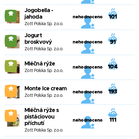
Jogobella -
17
jahoda
101
nehodnoceno
Zott Polska Sp. z.o.o.
Jogurt
17
broskvový
91
nehodnoceno
Zott Polska Sp. z.o.o.
Mléčná rýže
10
104
nehodnoceno
Zott Polska Sp. z.o.o.
Monte Ice cream
2
193
nehodnoceno
Zott Polska Sp. z.o.o.
Mléčná rýže s
0
pistáciovou
111
nehodnoceno
příchutí
Zott Polska Sp. z.o.o.