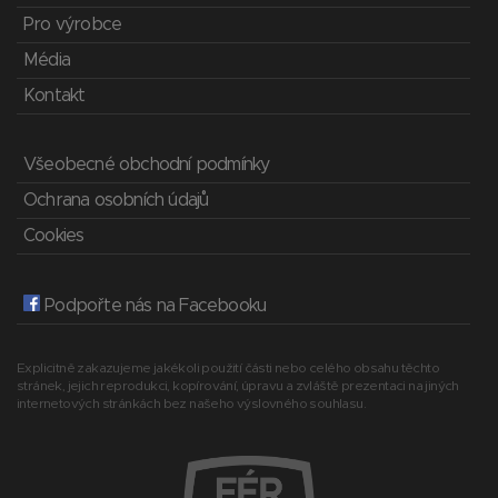
Pro výrobce
Média
Kontakt
Všeobecné obchodní podmínky
Ochrana osobních údajů
Cookies
Podpořte nás na Facebooku
Explicitně zakazujeme jakékoli použití části nebo celého obsahu těchto
stránek, jejich reprodukci, kopírování, úpravu a zvláště prezentaci na jiných
internetových stránkách bez našeho výslovného souhlasu.