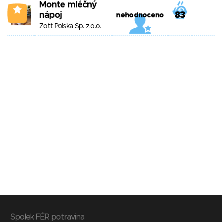
Monte mléčný
0
nápoj
83
nehodnoceno
Zott Polska Sp. z.o.o.
Spolek FÉR potravina