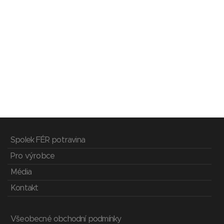
Spolek FÉR potravina
Pro výrobce
Média
Kontakt
Všeobecné obchodní podmínky