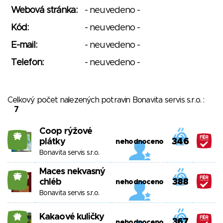
Webová stránka:
- neuvedeno -
Kód:
- neuvedeno -
E-mail:
- neuvedeno -
Telefon:
- neuvedeno -
Celkový počet nalezených potravin Bonavita servis s.r.o. :
7
Coop rýžové
26
plátky
346
nehodnoceno
Bonavita servis s.r.o.
Maces nekvasný
25
chléb
388
nehodnoceno
Bonavita servis s.r.o.
Kakaové kuličky
21
367
nehodnoceno