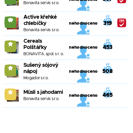
Bonavita servis s.r.o.
Active křehké
20
chlebíčky
319
nehodnoceno
Bonavita servis s.r.o.
Cereals
11
Polštářky
453
nehodnoceno
BONAVITA, spol. s r. o.
Sušený sójový
11
nápoj
508
nehodnoceno
Mogador s.r.o.
Müsli s jahodami
9
465
nehodnoceno
Bonavita servis s.r.o.