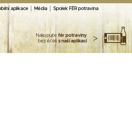
bilní aplikace
Média
Spolek FÉR potravina
Nakupujte
fér potraviny
>
bez éček
s naší aplikací