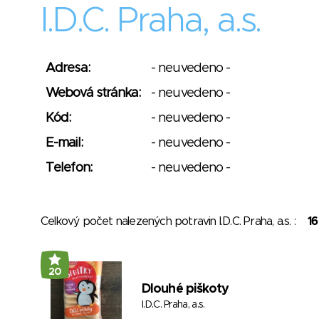
I.D.C. Praha, a.s.
Adresa:
- neuvedeno -
Webová stránka:
- neuvedeno -
Kód:
- neuvedeno -
E-mail:
- neuvedeno -
Telefon:
- neuvedeno -
Celkový počet nalezených potravin I.D.C. Praha, a.s. :
16
20
Dlouhé piškoty
I.D.C. Praha, a.s.