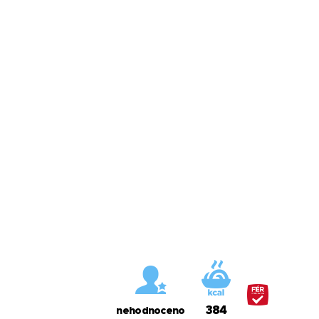
384
nehodnoceno