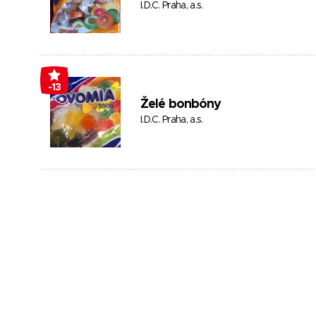
I.D.C. Praha, a.s.
-13
Želé bonbóny
I.D.C. Praha, a.s.