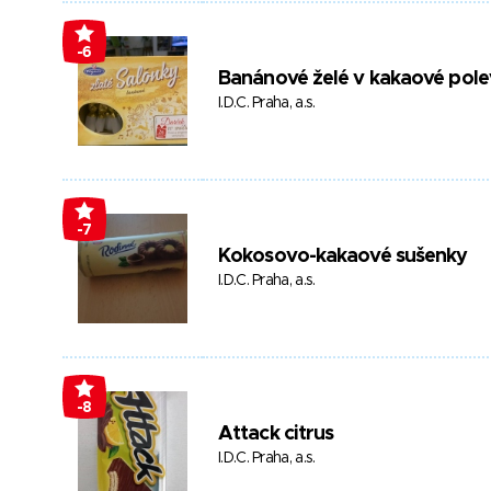
-6
Banánové želé v kakaové pole
I.D.C. Praha, a.s.
-7
Kokosovo-kakaové sušenky
I.D.C. Praha, a.s.
-8
Attack citrus
I.D.C. Praha, a.s.