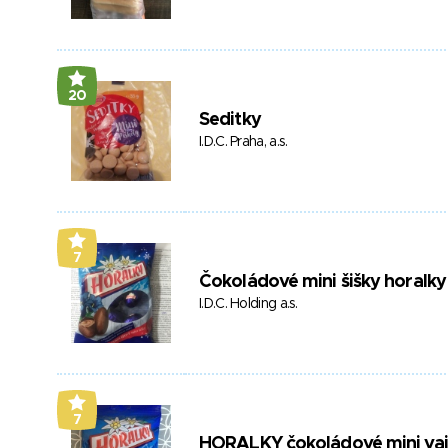
20
Seditky
I.D.C. Praha, a.s.
7
Čokoládové mini šišky horalky
I.D.C. Holding a.s.
7
HORALKY čokoládové mini vaj