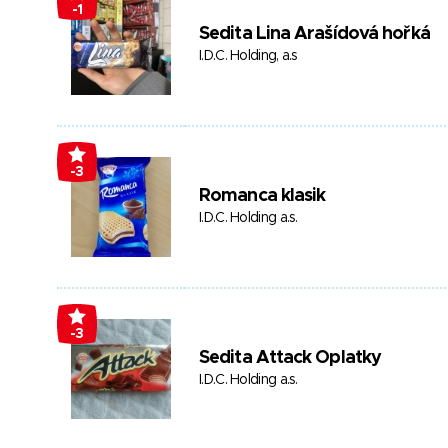
-1
Sedita Lina Arašídová hořká
I.D.C. Holding, a.s
-3
Romanca klasik
I.D.C. Holding a.s.
-3
Sedita Attack Oplatky
I.D.C. Holding a.s.