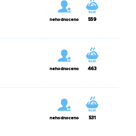
559
nehodnoceno
463
nehodnoceno
531
nehodnoceno