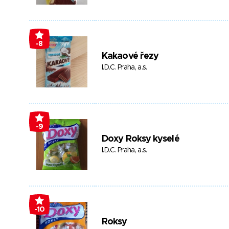
-8
Kakaové řezy
I.D.C. Praha, a.s.
-9
Doxy Roksy kyselé
I.D.C. Praha, a.s.
-10
Roksy