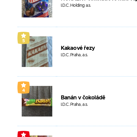
I.D.C. Holding a.s.
5
Kakaové řezy
I.D.C. Praha, a.s.
4
Banán v čokoládě
I.D.C. Praha, a.s.