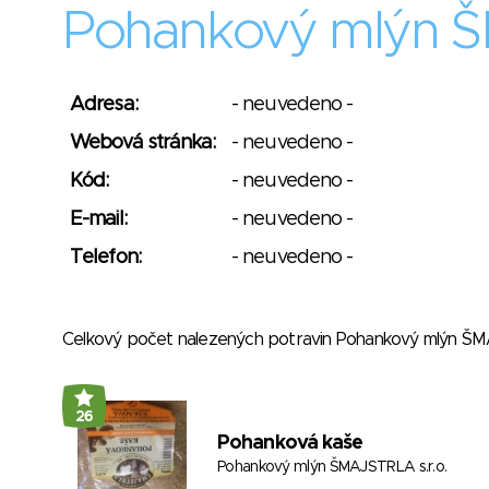
Pohankový mlýn Š
Adresa:
- neuvedeno -
Webová stránka:
- neuvedeno -
Kód:
- neuvedeno -
E-mail:
- neuvedeno -
Telefon:
- neuvedeno -
Celkový počet nalezených potravin Pohankový mlýn ŠM
26
Pohanková kaše
Pohankový mlýn ŠMAJSTRLA s.r.o.