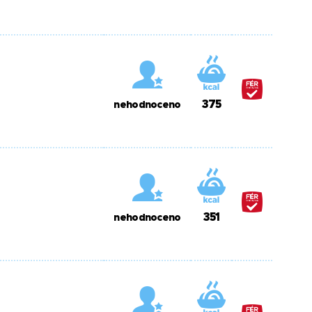
375
nehodnoceno
351
nehodnoceno