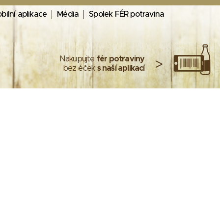
bilní aplikace
Média
Spolek FÉR potravina
Nakupujte
fér potraviny
>
bez éček
s naší aplikací