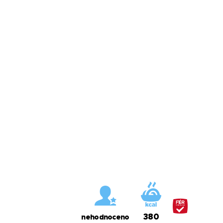
380
nehodnoceno