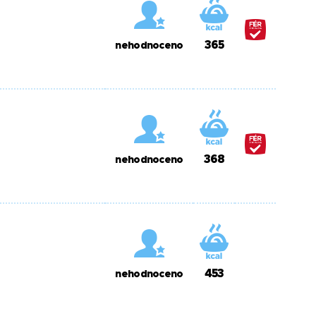
365
nehodnoceno
368
nehodnoceno
453
nehodnoceno