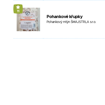
11
Pohankové křupky
Pohankový mlýn ŠMAJSTRLA s.r.o.