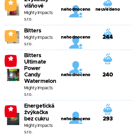
4
višňové
nehodnoceno
neuvedeno
Mighty Impacts
s.r.o.
Bitters
2
244
nehodnoceno
Mighty Impacts
s.r.o.
Bitters
-4
Ultimate
Power
Candy
240
nehodnoceno
Watermelon
Mighty Impacts
s.r.o.
Energetická
-8
žvýkačka
bez cukru
293
nehodnoceno
Mighty Impacts
s.r.o.