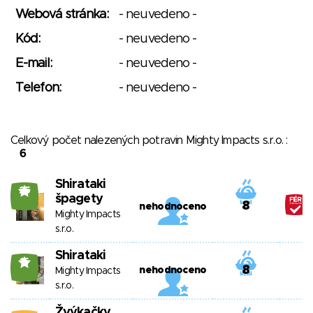
Webová stránka:
- neuvedeno -
Kód:
- neuvedeno -
E-mail:
- neuvedeno -
Telefon:
- neuvedeno -
Celkový počet nalezených potravin Mighty Impacts s.r.o. :
6
Shirataki
25
špagety
8
nehodnoceno
Mighty Impacts
s.r.o.
Shirataki
15
8
nehodnoceno
Mighty Impacts
s.r.o.
Žvýkačky