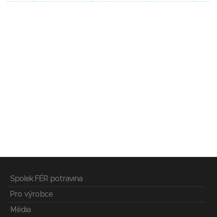
Spolek FÉR potravina
Pro výrobce
Média