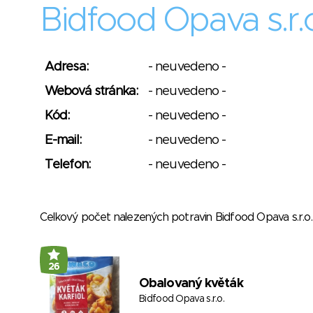
Bidfood Opava s.r.
Adresa:
- neuvedeno -
Webová stránka:
- neuvedeno -
Kód:
- neuvedeno -
E-mail:
- neuvedeno -
Telefon:
- neuvedeno -
Celkový počet nalezených potravin Bidfood Opava s.r.o
26
Obalovaný květák
Bidfood Opava s.r.o.