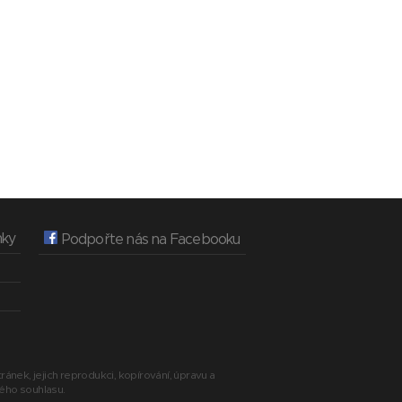
nky
Podpořte nás na Facebooku
ránek, jejich reprodukci, kopírování, úpravu a
ného souhlasu.