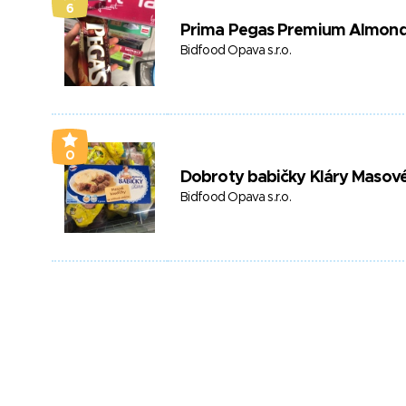
6
Prima Pegas Premium Almond 
Bidfood Opava s.r.o.
0
Dobroty babičky Kláry Masové
Bidfood Opava s.r.o.