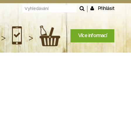
Přihlásit
Více informací
>
>