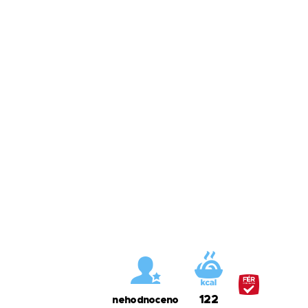
122
nehodnoceno