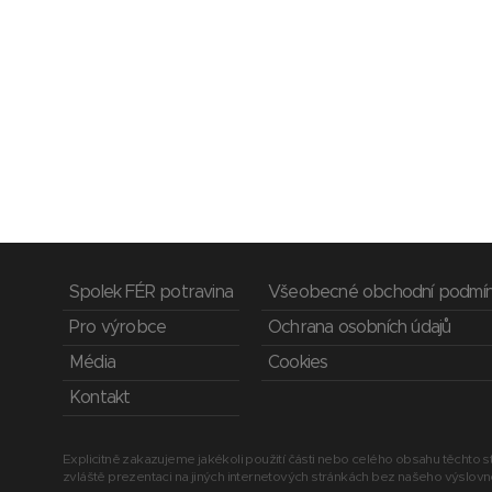
Spolek FÉR potravina
Všeobecné obchodní podmí
Pro výrobce
Ochrana osobních údajů
Média
Cookies
Kontakt
Explicitně zakazujeme jakékoli použití části nebo celého obsahu těchto st
zvláště prezentaci na jiných internetových stránkách bez našeho výslov