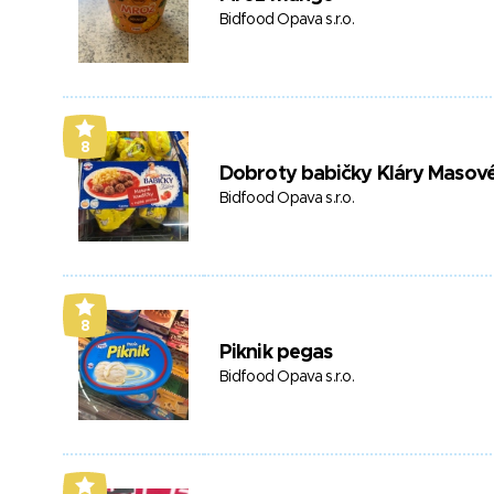
Bidfood Opava s.r.o.
8
Dobroty babičky Kláry Masové
Bidfood Opava s.r.o.
8
Piknik pegas
Bidfood Opava s.r.o.