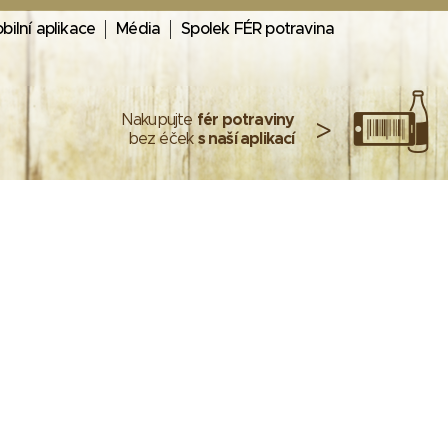
bilní aplikace
Média
Spolek FÉR potravina
Nakupujte
fér potraviny
>
bez éček
s naší aplikací