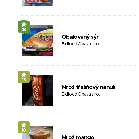
26
Obalovaný sýr
Bidfood Opava s.r.o.
13
Mrož třešňový nanuk
Bidfood Opava s.r.o.
10
Mrož mango