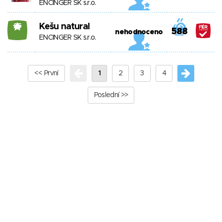
ENCINGER SK s.r.o.
Kešu natural
25
588
nehodnoceno
ENCINGER SK s.r.o.
<< První
1
2
3
4
Poslední >>