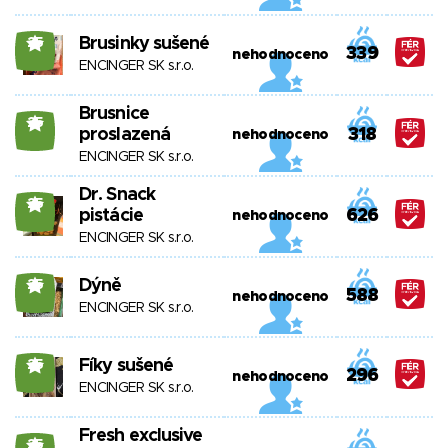
Brusinky sušené
25
339
nehodnoceno
ENCINGER SK s.r.o.
Brusnice
25
proslazená
318
nehodnoceno
ENCINGER SK s.r.o.
Dr. Snack
25
pistácie
626
nehodnoceno
ENCINGER SK s.r.o.
Dýně
25
588
nehodnoceno
ENCINGER SK s.r.o.
Fíky sušené
25
296
nehodnoceno
ENCINGER SK s.r.o.
Fresh exclusive
25