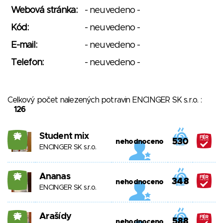
Webová stránka:
- neuvedeno -
Kód:
- neuvedeno -
E-mail:
- neuvedeno -
Telefon:
- neuvedeno -
Celkový počet nalezených potravin ENCINGER SK s.r.o. :
126
Student mix
26
530
nehodnoceno
ENCINGER SK s.r.o.
Ananas
25
348
nehodnoceno
ENCINGER SK s.r.o.
Arašídy
25
588
nehodnoceno