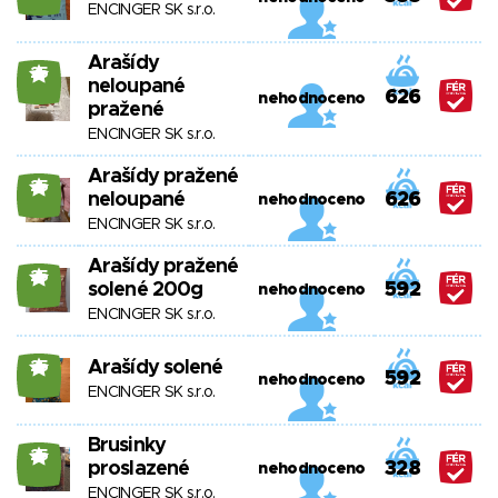
ENCINGER SK s.r.o.
Arašídy
25
neloupané
626
nehodnoceno
pražené
ENCINGER SK s.r.o.
Arašídy pražené
25
neloupané
626
nehodnoceno
ENCINGER SK s.r.o.
Arašídy pražené
25
solené 200g
592
nehodnoceno
ENCINGER SK s.r.o.
Arašídy solené
25
592
nehodnoceno
ENCINGER SK s.r.o.
Brusinky
25
proslazené
328
nehodnoceno
ENCINGER SK s.r.o.