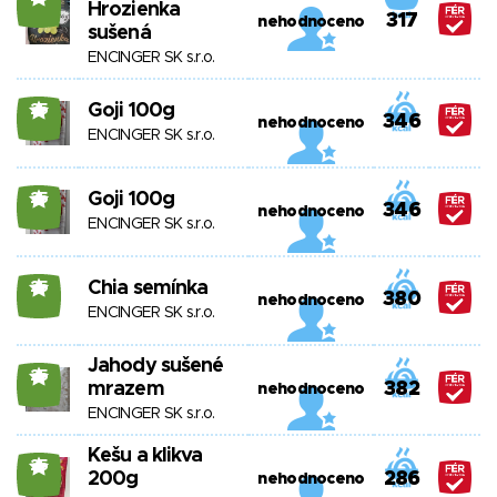
Hrozienka
317
nehodnoceno
sušená
ENCINGER SK s.r.o.
Goji 100g
25
346
nehodnoceno
ENCINGER SK s.r.o.
Goji 100g
25
346
nehodnoceno
ENCINGER SK s.r.o.
Chia semínka
25
380
nehodnoceno
ENCINGER SK s.r.o.
Jahody sušené
25
mrazem
382
nehodnoceno
ENCINGER SK s.r.o.
Kešu a klikva
25
200g
286
nehodnoceno