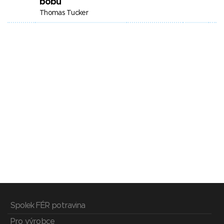
bobů
Thomas Tucker
Spolek FÉR potravina
Pro výrobce