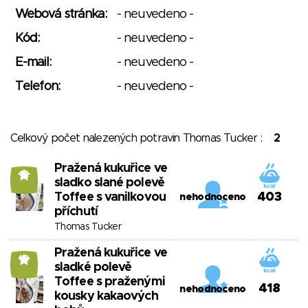
Webová stránka:
- neuvedeno -
Kód:
- neuvedeno -
E-mail:
- neuvedeno -
Telefon:
- neuvedeno -
Celkový počet nalezených potravin Thomas Tucker :
2
Pražená kukuřice ve
12
sladko slané polevě
Toffee s vanilkovou
403
nehodnoceno
příchutí
Thomas Tucker
Pražená kukuřice ve
10
sladké polevě
Toffee s praženými
418
nehodnoceno
kousky kakaových