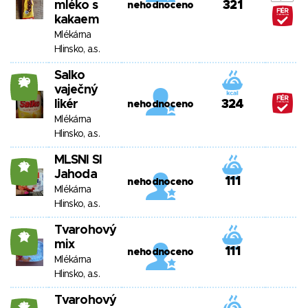
mléko s
321
nehodnoceno
kakaem
Mlékárna
Hlinsko, a.s.
Salko
20
vaječný
likér
324
nehodnoceno
Mlékárna
Hlinsko, a.s.
MLSNI SI
19
Jahoda
111
nehodnoceno
Mlékárna
Hlinsko, a.s.
Tvarohový
19
mix
111
nehodnoceno
Mlékárna
Hlinsko, a.s.
Tvarohový
17