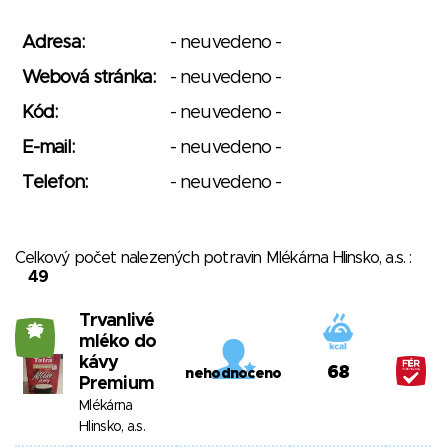
Adresa:
- neuvedeno -
Webová stránka:
- neuvedeno -
Kód:
- neuvedeno -
E-mail:
- neuvedeno -
Telefon:
- neuvedeno -
Celkový počet nalezených potravin Mlékárna Hlinsko, a.s. :
49
Trvanlivé
26
mléko do
kávy
68
nehodnoceno
Premium
Mlékárna
Hlinsko, a.s.