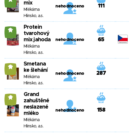
mix
111
nehodnoceno
Mlékárna
Hlinsko, a.s.
Protein
15
tvarohový
mix jahoda
65
nehodnoceno
Mlékárna
Hlinsko, a.s.
Smetana
12
ke šlehání
287
nehodnoceno
Mlékárna
Hlinsko, a.s.
Grand
11
zahuštěné
neslazené
158
nehodnoceno
mléko
Mlékárna
Hlinsko, a.s.