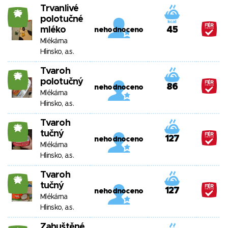
Trvanlivé
26
polotučné
mléko
45
nehodnoceno
Mlékárna
Hlinsko, a.s.
Tvaroh
26
polotučný
86
nehodnoceno
Mlékárna
Hlinsko, a.s.
Tvaroh
26
tučný
127
nehodnoceno
Mlékárna
Hlinsko, a.s.
Tvaroh
26
tučný
127
nehodnoceno
Mlékárna
Hlinsko, a.s.
Zahuštěné