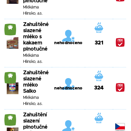
plnotučné
Mlékárna
Hlinsko, a.s.
Zahuštěné
26
slazené
mléko s
kakaem
321
nehodnoceno
plnotučné
Mlékárna
Hlinsko, a.s.
Zahuštěné
26
slazené
mléko
324
nehodnoceno
Salko
Mlékárna
Hlinsko, a.s.
Zahuštění
26
slazení
plnotučné