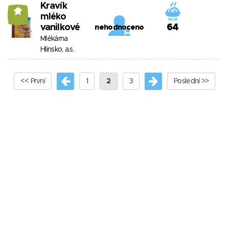
Kravík
11
mléko
vanilkové
64
nehodnoceno
Mlékárna
Hlinsko, a.s.
<< První
1
2
3
Poslední >>