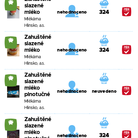
26
slazené
mléko
324
nehodnoceno
Mlékárna
Hlinsko, a.s.
Zahuštěné
26
slazené
mléko
324
nehodnoceno
Mlékárna
Hlinsko, a.s.
Zahuštěné
26
slazené
mléko
nehodnoceno
neuvedeno
plnotučné
Mlékárna
Hlinsko, a.s.
Zahuštěné
26
slazené
mléko
324
nehodnoceno