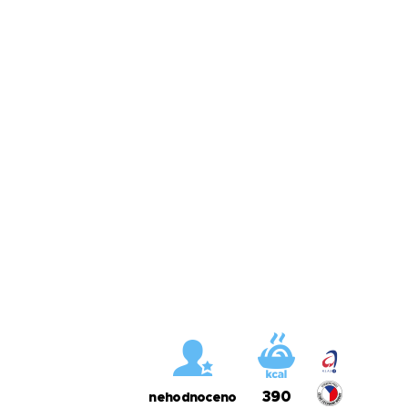
390
nehodnoceno