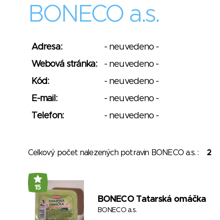
BONECO a.s.
Adresa:
- neuvedeno -
Webová stránka:
- neuvedeno -
Kód:
- neuvedeno -
E-mail:
- neuvedeno -
Telefon:
- neuvedeno -
Celkový počet nalezených potravin BONECO a.s. :
2
15
BONECO Tatarská omáčka
BONECO a.s.