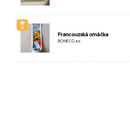
0
Francouzská omáčka
BONECO a.s.