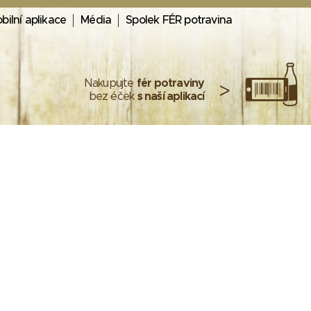
bilní aplikace
Média
Spolek FÉR potravina
Nakupujte
fér potraviny
>
bez éček
s naší aplikací