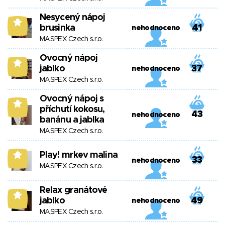
Nesycený nápoj
7
brusinka
41
nehodnoceno
MASPEX Czech s.r.o.
Ovocný nápoj
7
jablko
37
nehodnoceno
MASPEX Czech s.r.o.
Ovocný nápoj s
7
příchutí kokosu,
43
nehodnoceno
banánu a jablka
MASPEX Czech s.r.o.
Play! mrkev malina
7
33
nehodnoceno
MASPEX Czech s.r.o.
Relax granátové
7
jablko
49
nehodnoceno
MASPEX Czech s.r.o.