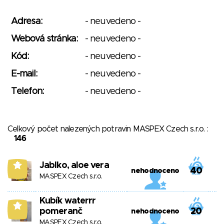
Adresa:
- neuvedeno -
Webová stránka:
- neuvedeno -
Kód:
- neuvedeno -
E-mail:
- neuvedeno -
Telefon:
- neuvedeno -
Celkový počet nalezených potravin MASPEX Czech s.r.o. :
146
Jablko, aloe vera
7
40
nehodnoceno
MASPEX Czech s.r.o.
Kubík waterrr
7
pomeranč
20
nehodnoceno
MASPEX Czech s.r.o.