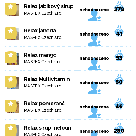
Relax jablkový sirup
7
279
nehodnoceno
MASPEX Czech s.r.o.
Relax jahoda
7
41
nehodnoceno
MASPEX Czech s.r.o.
Relax mango
7
53
nehodnoceno
MASPEX Czech s.r.o.
Relax Multivitamin
7
50
nehodnoceno
MASPEX Czech s.r.o.
Relax pomeranč
7
46
nehodnoceno
MASPEX Czech s.r.o.
Relax sirup meloun
7
280
nehodnoceno
MASPEX Czech s.r.o.