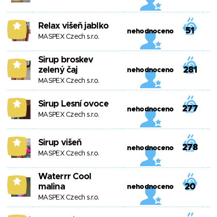
Relax višeň jablko
7
51
nehodnoceno
MASPEX Czech s.r.o.
Sirup broskev
7
zelený čaj
281
nehodnoceno
MASPEX Czech s.r.o.
Sirup Lesní ovoce
7
277
nehodnoceno
MASPEX Czech s.r.o.
Sirup višeň
7
278
nehodnoceno
MASPEX Czech s.r.o.
Waterrr Cool
7
malina
20
nehodnoceno
MASPEX Czech s.r.o.