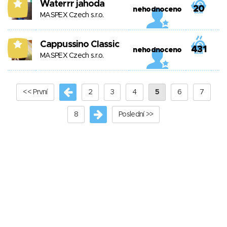
Waterrr jahoda
7
20
nehodnoceno
MASPEX Czech s.r.o.
Cappussino Classic
5
431
nehodnoceno
MASPEX Czech s.r.o.
<< První
2
3
4
5
6
7
8
Poslední >>