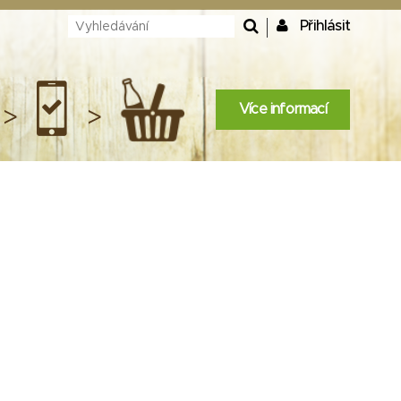
Přihlásit
Více informací
>
>