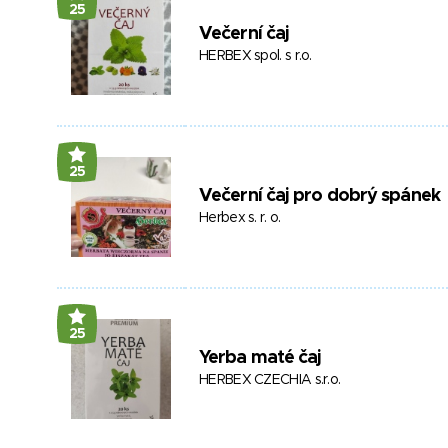
25
Večerní čaj
HERBEX spol. s r.o.
25
Večerní čaj pro dobrý spánek
Herbex s. r. o.
25
Yerba maté čaj
HERBEX CZECHIA s.r.o.