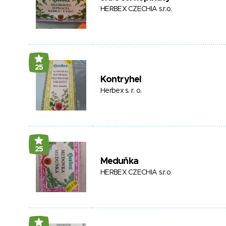
HERBEX CZECHIA s.r.o.
25
Kontryhel
Herbex s. r. o.
25
Meduňka
HERBEX CZECHIA s.r.o.