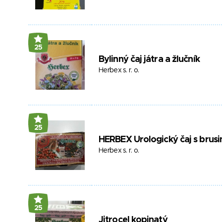
25
Bylinný čaj játra a žlučník
Herbex s. r. o.
25
HERBEX Urologický čaj s brus
Herbex s. r. o.
25
Jitrocel kopinatý