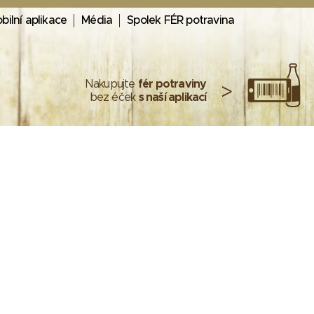
bilní aplikace
Média
Spolek FÉR potravina
Nakupujte
fér potraviny
>
bez éček
s naší aplikací