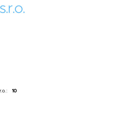
r.o.
r.o. :
10