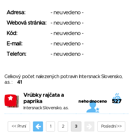
Adresa:
- neuvedeno -
Webová stránka:
- neuvedeno -
Kód:
- neuvedeno -
E-mail:
- neuvedeno -
Telefon:
- neuvedeno -
Celkový počet nalezených potravin Intersnack Slovensko,
a.s. :
41
Vrúbky rajčata a
-8
paprika
527
nehodnoceno
Intersnack Slovensko, a.s.
<< První
1
2
3
Poslední >>