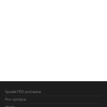
Spolek FÉR potravina
Pro výrobce