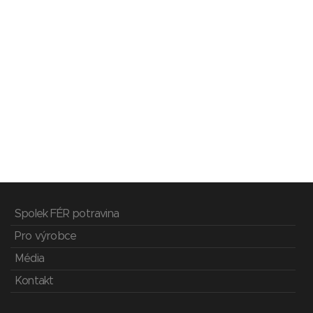
Spolek FÉR potravina
Pro výrobce
Média
Kontakt