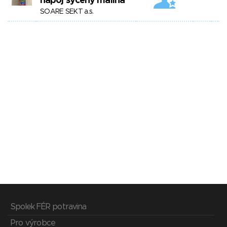
nápoj sycený malina
SOARE SEKT a.s.
Spolek FÉR potravina
Pro výrobce