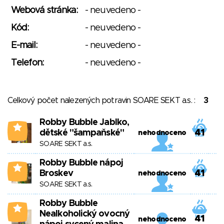
Webová stránka:
- neuvedeno -
Kód:
- neuvedeno -
E-mail:
- neuvedeno -
Telefon:
- neuvedeno -
Celkový počet nalezených potravin SOARE SEKT a.s. :
3
Robby Bubble Jablko,
1
dětské "šampaňské"
41
nehodnoceno
SOARE SEKT a.s.
Robby Bubble nápoj
1
Broskev
41
nehodnoceno
SOARE SEKT a.s.
Robby Bubble
1
Nealkoholický ovocný
41
nehodnoceno