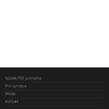
Spolek FÉR potravina
Pro výrobce
Média
Kontakt