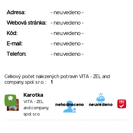
Adresa:
- neuvedeno -
Webová stránka:
- neuvedeno -
Kód:
- neuvedeno -
E-mail:
- neuvedeno -
Telefon:
- neuvedeno -
Celkový počet nalezených potravin VITA - ZEL and
company, spol. s.r.o. :
1
Karotka
25
VITA - ZEL
nehodnoceno
neuvedeno
and company,
spol. s.r.o.