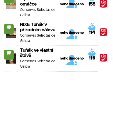
omáčce
155
nehodnoceno
Conservas Selectas de
Galicia
NIXE Tuňák v
25
přírodním nálevu
114
nehodnoceno
Conservas Selectas de
Galicia
Tuňák ve vlastní
25
šťávě
116
nehodnoceno
Conservas Selectas de
Galicia