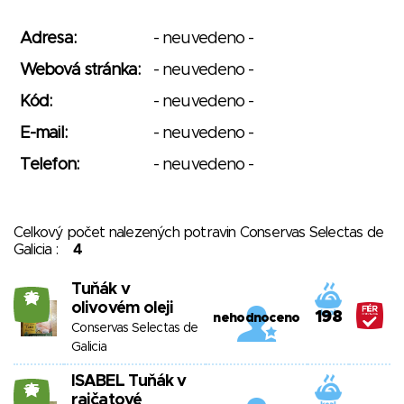
Adresa:
- neuvedeno -
Webová stránka:
- neuvedeno -
Kód:
- neuvedeno -
E-mail:
- neuvedeno -
Telefon:
- neuvedeno -
Celkový počet nalezených potravin Conservas Selectas de
Galicia :
4
Tuňák v
26
olivovém oleji
198
nehodnoceno
Conservas Selectas de
Galicia
ISABEL Tuňák v
25
rajčatové