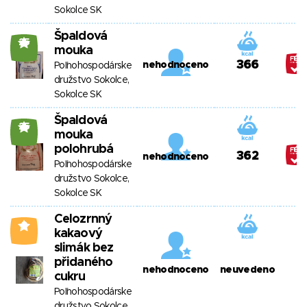
Sokolce SK
Špaldová
25
mouka
366
nehodnoceno
Poľnohospodárske
družstvo Sokolce,
Sokolce SK
Špaldová
25
mouka
polohrubá
362
nehodnoceno
Poľnohospodárske
družstvo Sokolce,
Sokolce SK
Celozrnný
0
kakaový
slimák bez
přidaného
nehodnoceno
neuvedeno
cukru
Poľnohospodárske
družstvo Sokolce,