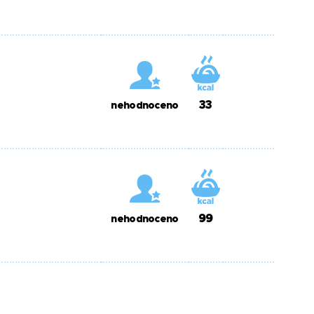
33
nehodnoceno
99
nehodnoceno