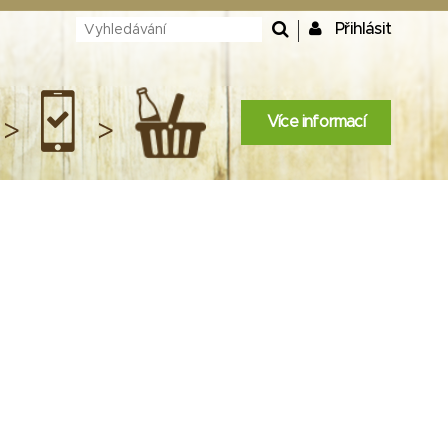
Přihlásit
Více informací
>
>