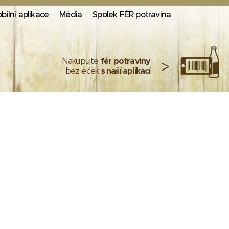
bilní aplikace
Média
Spolek FÉR potravina
Nakupujte
fér potraviny
>
bez éček
s naší aplikací