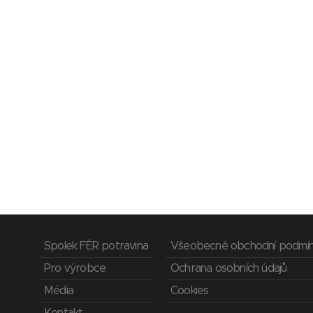
Spolek FÉR potravina
Všeobecné obchodní podmí
Pro výrobce
Ochrana osobních údajů
Média
Cookies